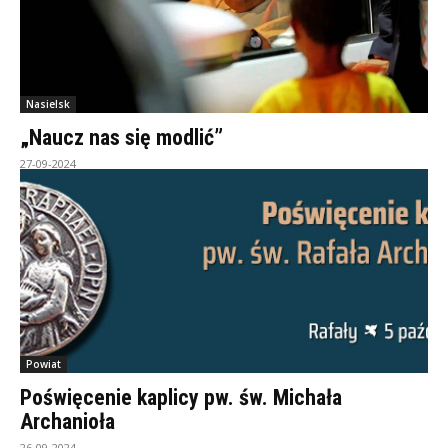
Nasielsk
„Naucz nas się modlić”
27-09-2024
Powiat
Poświęcenie kaplicy pw. św. Michała
Archanioła
26-09-2024