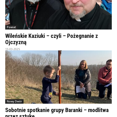
Powiat
Wileńskie Kaziuki – czyli – Pożegnanie z
Ojczyzną
13-03-2025
Nowy Dwór
Sobotnie spotkanie grupy Baranki – modlitwa
przez sztukę