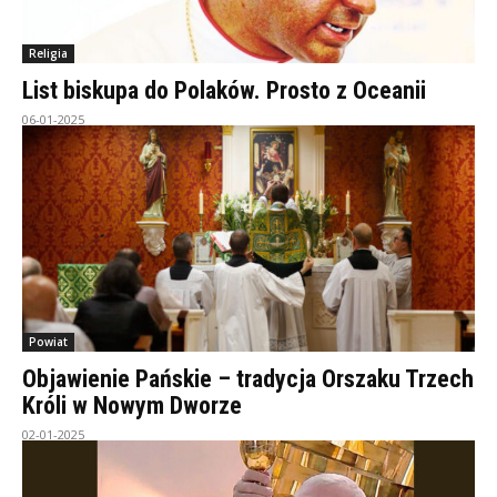
Religia
List biskupa do Polaków. Prosto z Oceanii
06-01-2025
Powiat
Objawienie Pańskie – tradycja Orszaku Trzech
Króli w Nowym Dworze
02-01-2025