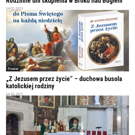
Rodzinne dni skupienia w Broku nad Bugiem
24-02-2025
Powiat
„Z Jezusem przez życie” – duchowa busola
katolickiej rodziny
24-02-2025