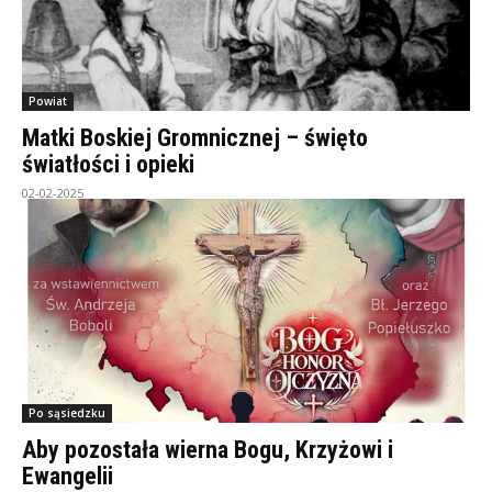
Powiat
Matki Boskiej Gromnicznej – święto
światłości i opieki
02-02-2025
Po sąsiedzku
Aby pozostała wierna Bogu, Krzyżowi i
Ewangelii