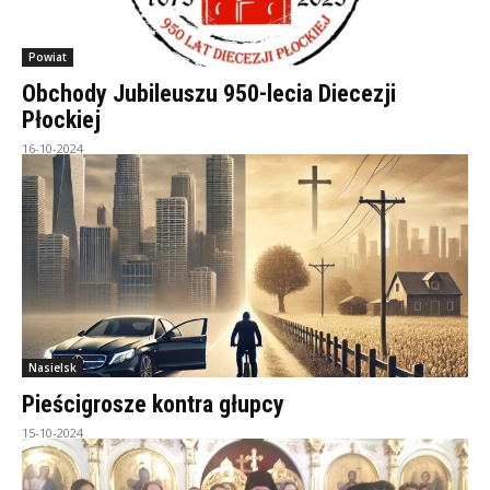
Powiat
Obchody Jubileuszu 950-lecia Diecezji
Płockiej
16-10-2024
Nasielsk
Pieścigrosze kontra głupcy
15-10-2024