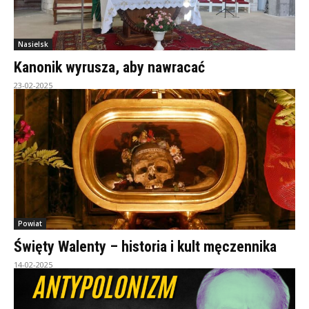
Nasielsk
Kanonik wyrusza, aby nawracać
23-02-2025
Powiat
Święty Walenty – historia i kult męczennika
14-02-2025