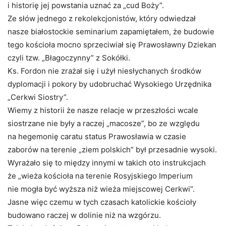
i historię jej powstania uznać za „cud Boży”.
Ze słów jednego z rekolekcjonistów, który odwiedzał
nasze białostockie seminarium zapamiętałem, że budowie
tego kościoła mocno sprzeciwiał się Prawosławny Dziekan
czyli tzw. „Błagoczynny” z Sokółki.
Ks. Fordon nie zrażał się i użył niesłychanych środków
dyplomacji i pokory by udobruchać Wysokiego Urzędnika
„Cerkwi Siostry”.
Wiemy z historii że nasze relacje w przeszłości wcale
siostrzane nie były a raczej „macosze”, bo ze względu
na hegemonię caratu status Prawosławia w czasie
zaborów na terenie „ziem polskich” był przesadnie wysoki.
Wyrażało się to między innymi w takich oto instrukcjach
że „wieża kościoła na terenie Rosyjskiego Imperium
nie mogła być wyższa niż wieża miejscowej Cerkwi”.
Jasne więc czemu w tych czasach katolickie kościoły
budowano raczej w dolinie niż na wzgórzu.