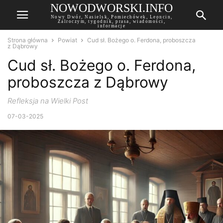
NOWODWORSKI.INFO
Nowy Dwór, Nasielsk, Pomiechówek, Leoncin,
Zalroczym, tygodnik, prasa, wiadomości,
informacje
Strona główna
Powiat
Cud sł. Bożego o. Ferdona, proboszcza
z Dąbrowy
Cud sł. Bożego o. Ferdona,
proboszcza z Dąbrowy
Refleksja na Wielki Post
07-03-2025