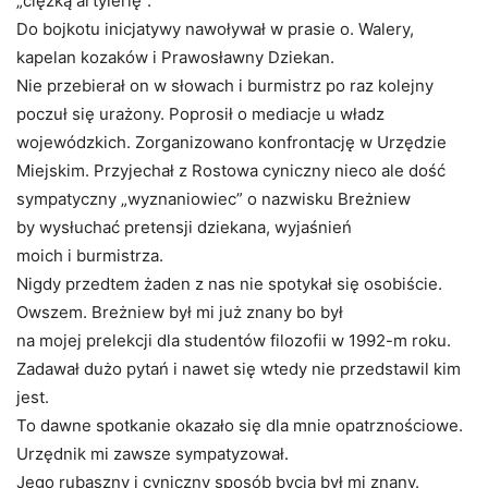
„ciężką artylerię”.
Do bojkotu inicjatywy nawoływał w prasie o. Walery,
kapelan kozaków i Prawosławny Dziekan.
Nie przebierał on w słowach i burmistrz po raz kolejny
poczuł się urażony. Poprosił o mediacje u władz
wojewódzkich. Zorganizowano konfrontację w Urzędzie
Miejskim. Przyjechał z Rostowa cyniczny nieco ale dość
sympatyczny „wyznaniowiec” o nazwisku Breżniew
by wysłuchać pretensji dziekana, wyjaśnień
moich i burmistrza.
Nigdy przedtem żaden z nas nie spotykał się osobiście.
Owszem. Breżniew był mi już znany bo był
na mojej prelekcji dla studentów filozofii w 1992-m roku.
Zadawał dużo pytań i nawet się wtedy nie przedstawil kim
jest.
To dawne spotkanie okazało się dla mnie opatrznościowe.
Urzędnik mi zawsze sympatyzował.
Jego rubaszny i cyniczny sposób bycia był mi znany.