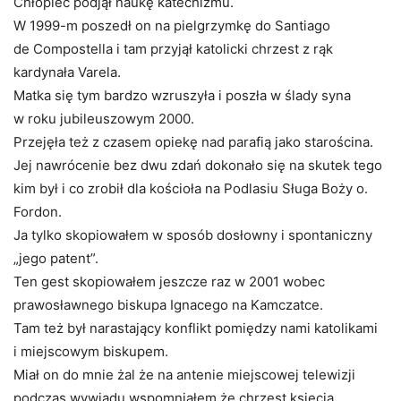
Chłopiec podjął naukę katechizmu.
W 1999-m poszedł on na pielgrzymkę do Santiago
de Compostella i tam przyjął katolicki chrzest z rąk
kardynała Varela.
Matka się tym bardzo wzruszyła i poszła w ślady syna
w roku jubileuszowym 2000.
Przejęła też z czasem opiekę nad parafią jako starościna.
Jej nawrócenie bez dwu zdań dokonało się na skutek tego
kim był i co zrobił dla kościoła na Podlasiu Sługa Boży o.
Fordon.
Ja tylko skopiowałem w sposób dosłowny i spontaniczny
„jego patent”.
Ten gest skopiowałem jeszcze raz w 2001 wobec
prawosławnego biskupa Ignacego na Kamczatce.
Tam też był narastający konflikt pomiędzy nami katolikami
i miejscowym biskupem.
Miał on do mnie żal że na antenie miejscowej telewizji
podczas wywiadu wspomniałem że chrzest księcia