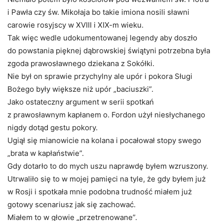
i Pawła czy św. Mikołaja bo takie imiona nosili sławni
carowie rosyjscy w XVIII i XIX-m wieku.
Tak więc wedle udokumentowanej legendy aby doszło
do powstania pięknej dąbrowskiej świątyni potrzebna była
zgoda prawosławnego dziekana z Sokółki.
Nie był on sprawie przychylny ale upór i pokora Sługi
Bożego były większe niż upór „baciuszki”.
Jako ostateczny argument w serii spotkań
z prawosławnym kapłanem o. Fordon użył niesłychanego
nigdy dotąd gestu pokory.
Ugiął się mianowicie na kolana i pocałował stopy swego
„brata w kapłaństwie”.
Gdy dotarło to do mych uszu naprawdę byłem wzruszony.
Utrwaliło się to w mojej pamięci na tyle, że gdy byłem już
w Rosji i spotkała mnie podobna trudność miałem już
gotowy scenariusz jak się zachować.
Miałem to w głowie „przetrenowane”.