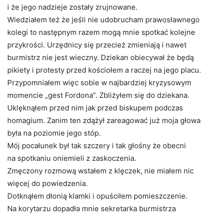
i że jego nadzieje zostały zrujnowane.
Wiedziałem też że jeśli nie udobrucham prawosławnego
kolegi to następnym razem mogą mnie spotkać kolejne
przykrości. Urzędnicy się przecież zmieniają i nawet
burmistrz nie jest wieczny. Dziekan obiecywał że będą
pikiety i protesty przed kościołem a raczej na jego placu.
Przypomniałem więc sobie w najbardziej kryzysowym
momencie „gest Fordona”. Zbliżyłem się do dziekana.
Uklęknąłem przed nim jak przed biskupem podczas
homagium. Zanim ten zdążył zareagować już moja głowa
była na poziomie jego stóp.
Mój pocałunek był tak szczery i tak głośny że obecni
na spotkaniu oniemieli z zaskoczenia.
Zmęczony rozmową wstałem z klęczek, nie miałem nic
więcej do powiedzenia.
Dotknąłem dłonią klamki i opuściłem pomieszczenie.
Na korytarzu dopadła mnie sekretarka burmistrza