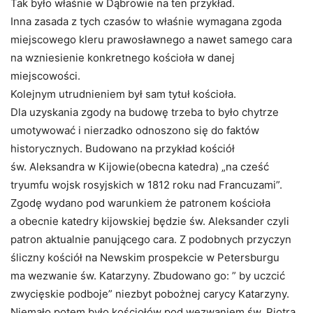
Tak było właśnie w Dąbrowie na ten przykład.
Inna zasada z tych czasów to właśnie wymagana zgoda
miejscowego kleru prawosławnego a nawet samego cara
na wzniesienie konkretnego kościoła w danej
miejscowości.
Kolejnym utrudnieniem był sam tytuł kościoła.
Dla uzyskania zgody na budowę trzeba to było chytrze
umotywować i nierzadko odnoszono się do faktów
historycznych. Budowano na przykład kościół
św. Aleksandra w Kijowie(obecna katedra) „na cześć
tryumfu wojsk rosyjskich w 1812 roku nad Francuzami”.
Zgodę wydano pod warunkiem że patronem kościoła
a obecnie katedry kijowskiej będzie św. Aleksander czyli
patron aktualnie panującego cara. Z podobnych przyczyn
śliczny kościół na Newskim prospekcie w Petersburgu
ma wezwanie św. Katarzyny. Zbudowano go: ” by uczcić
zwycięskie podboje” niezbyt pobożnej carycy Katarzyny.
Niemało potem było kościołów pod wezwaniem św. Piotra