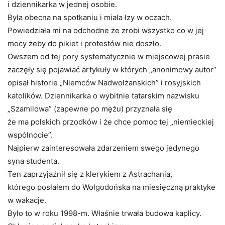
i dziennikarka w jednej osobie.
Była obecna na spotkaniu i miała łzy w oczach.
Powiedziała mi na odchodne że zrobi wszystko co w jej
mocy żeby do pikiet i protestów nie doszło.
Owszem od tej pory systematycznie w miejscowej prasie
zaczęły się pojawiać artykuły w których „anonimowy autor”
opisał historie „Niemców Nadwołżanskich” i rosyjskich
katolików. Dziennikarka o wybitnie tatarskim nazwisku
„Szamilowa” (zapewne po mężu) przyznała się
że ma polskich przodków i że chce pomoc tej „niemieckiej
wspólnocie”.
Najpierw zainteresowała zdarzeniem swego jedynego
syna studenta.
Ten zaprzyjaźnił się z klerykiem z Astrachania,
którego posłałem do Wołgodońska na miesięczną praktyke
w wakacje.
Było to w roku 1998-m. Właśnie trwała budowa kaplicy.