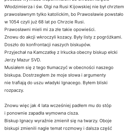
Włodzimierza i św. Olgi na Rusi Kijowskiej nie był chrztem
prawosławnym tylko katolickim, bo Prawosławie powstało
w 1054 czyli już 68 lat po Chrzcie Rusi.
Prawosławni mieli mi za złe takie opowieści.
Znowu do akcji wkroczyli kozacy. Były listy z pogróżkami.
Doszło do konfrontacji naszych biskupów.
Przyjechał na Kamczatkę z Irkucka obecny biskup ełcki
Jerzy Mazur SVD.
Musiałem się z tego tłumaczyć w obecności naszego
biskupa. Dostrzegłem że moje słowa i argumenty
nie trafiają do uszu władyki Ignacego. Byłem bliski
rozpaczy.
Znowu więc jak 4 lata wcześniej padłem mu do stóp
i ponownie zapadła wymowna cisza.
Biskup Ignacy wyraźnie zmienił się na twarzy. Oboje
biskupi zmienili nagle temat rozmowy i dalsza część