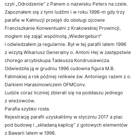
czyli „Odrodzenie” z Panem o nazwisku Peters na czele.
Zapoznałem się z tymi ludźmi i w roku 1996-m gdy trzy
parafie w Kałmucji przejęli do obsługi ojcowie
Franciszkanie Konwentualni z Krakowskiej Prowincji,
mogłem się zająć wspólnotą „Wiedergeburt”
i odwiedzałem ja regularnie. Był w tej parafii latem 1996
z wizytą Wikariusz Generalny o. Antoni Hej w zastępstwie
chorego arcybiskupa Tadeusza Kondrusiewicza.
Odwiedziła ją w grudniu 1996 cudowna figura M.B.
Fatimskiej a rok później relikwie św. Antoniego razem z o.
Darkiem Harasimowiczem OFMConv.
Ludzie coraz liczniej zbierali się na poddaszu jednego
z wieżowców.
Parafia szybko rosła.
Rejestrację parafii uzyskaliśmy w styczniu 2017 a plac
pod budowę i „składaną kaplicę” z gotowych elementów
z Bawarii latem w 1998.