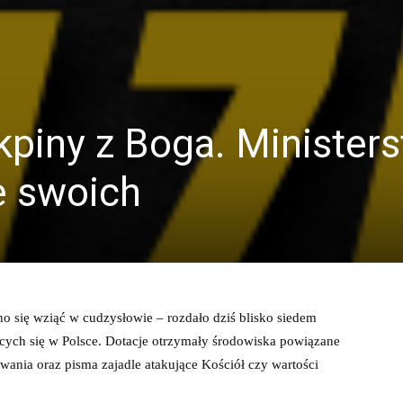
kpiny z Boga. Minister
je swoich
no się wziąć w cudzysłowie – rozdało dziś blisko siedem
cych się w Polsce. Dotacje otrzymały środowiska powiązane
ania oraz pisma zajadle atakujące Kościół czy wartości