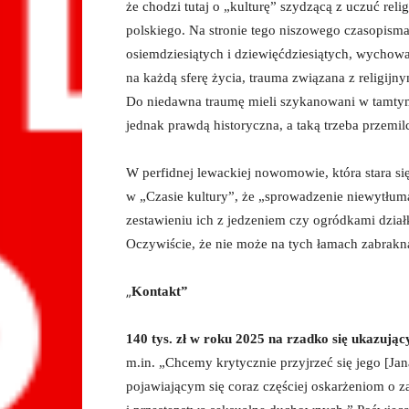
że chodzi tutaj o „kulturę” szydzącą z uczuć rel
polskiego. Na stronie tego niszowego czasopism
osiemdziesiątych i dziewięćdziesiątych, wycho
na każdą sferę życia, trauma związana z religi
Do niedawna traumę mieli szykanowani w tamtym
jednak prawdą historyczna, a taką trzeba przemilc
W perfidnej lewackiej nowomowie, która stara si
w „Czasie kultury”, że „sprowadzenie niewytłu
zestawieniu ich z jedzeniem czy ogródkami dzia
Oczywiście, że nie może na tych łamach zabrakną
„
Kontakt”
140 tys. zł w roku 2025 na rzadko się ukazując
m.in. „Chcemy krytycznie przyjrzeć się jego [Jan
pojawiającym się coraz częściej oskarżeniom o z