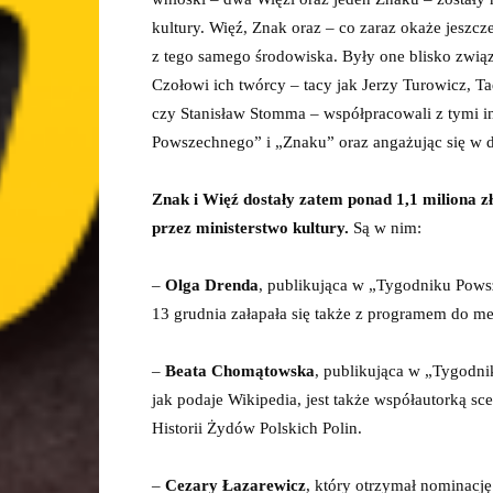
kultury. Więź, Znak oraz – co zaraz okaże jesz
z tego samego środowiska. Były one blisko zwi
Czołowi ich twórcy – tacy jak Jerzy Turowicz, 
czy Stanisław Stomma – współpracowali z tymi i
Powszechnego” i „Znaku” oraz angażując się w d
Znak i Więź dostały zatem ponad 1,1 miliona zł
przez ministerstwo kultury.
Są w nim:
–
Olga Drenda
, publikująca w „Tygodniku Pows
13 grudnia załapała się także z programem do m
–
Beata Chomątowska
, publikująca w „Tygodn
jak podaje Wikipedia, jest także współautorką
Historii Żydów Polskich Polin.
–
Cezary Łazarewicz
, który otrzymał nominację