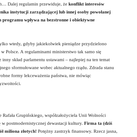
h… Dalej regulamin przewiduje, że
konflikt interesów
nika instytucji zarządzającej lub innej osoby powołanej
ch programu wpływa na bezstronne i obiektywne
tylko wtedy, gdyby jakiekolwiek pieniądze przydzielono
w Polsce. A regulaminami ministerstwo tak samo się
 inny skład parlamentu ustawami – najlepiej na ten temat
yjnego sformułowane wobec aktualnego rządu. Zdrada stanu
 drobne formy lekceważenia państwa, nie mówiąc
yzwoitości.
e Rafała Grupińskiego, współzałożyciela Unii Wolności
ę w postmodernistycznej dewastacji kultury.
Firma ta (dziś
ół miliona złotych!
Potężny zastrzyk finansowy. Rzecz jasna,