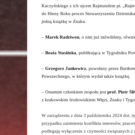
Kaczyńskiego z ich ojcem Rajmundem pt. „Rajmu
do Hieny Roku proces Stowarzyszeniu Dziennikar
jedną książkę w Znaku.
–
Marek Radziwon
, o nim już mówiliśmy, równi
–
Beata Stasińska
, publikująca w Tygodniku P
–
Grzegorz Jankowicz
, powołany przez Bartłomi
Powszechnego, w którym wydał także książkę.
– Ostatnim członkiem zespołu jest
prof. Piotr Śl
z krakowskim środowiskiem Więzi, Znaku i Tyg
W zarządzeniu z dnia 3 października 2024 dot. 
przypadku zaistnienia konfliktu interesów, pracow
podlegają wyłączeniu z czynności związanych z 