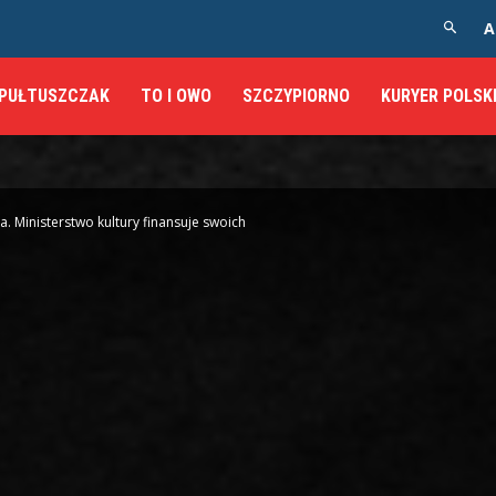
A
PUŁTUSZCZAK
TO I OWO
SZCZYPIORNO
KURYER POLSK
a. Ministerstwo kultury finansuje swoich