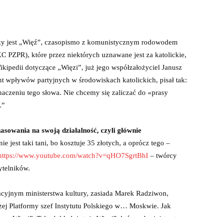
zy jest „Więź”, czasopismo z komunistycznym rodowodem
C PZPR), które przez niektórych uznawane jest za katolickie,
ikipedii dotyczące „Więzi”, już jego współzałożyciel Janusz
nt wpływów partyjnych w środowiskach katolickich, pisał tak:
aczeniu tego słowa. Nie chcemy się zaliczać do «prasy
.”
nasowania na swoją działalność, czyli głównie
e jest taki tani, bo kosztuje 35 złotych, a oprócz tego –
https://www.youtube.com/watch?v=qHO7SgrtBhI
– twórcy
ytelników.
acyjnym ministerstwa kultury, zasiada Marek Radziwon,
zej Platformy szef Instytutu Polskiego w… Moskwie. Jak