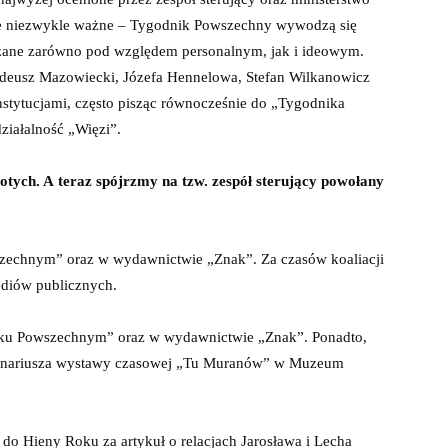
cze niezwykle ważne – Tygodnik Powszechny wywodzą się
ązane zarówno pod względem personalnym, jak i ideowym.
Tadeusz Mazowiecki, Józefa Hennelowa, Stefan Wilkanowicz
nstytucjami, często pisząc równocześnie do „Tygodnika
ziałalność „Więzi”.
otych. A teraz spójrzmy na tzw. zespół sterujący powołany
zechnym” oraz w wydawnictwie „Znak”. Za czasów koaliacji
ediów publicznych.
iku Powszechnym” oraz w wydawnictwie „Znak”. Ponadto,
 scenariusza wystawy czasowej „Tu Muranów” w Muzeum
 do Hieny Roku za artykuł o relacjach Jarosława i Lecha