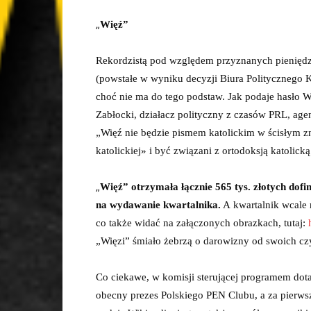
„
Więź”
Rekordzistą pod względem przyznanych pienięd
(powstałe w wyniku decyzji Biura Politycznego K
choć nie ma do tego podstaw. Jak podaje hasło W
Zabłocki, działacz polityczny z czasów PRL, age
„Więź nie będzie pismem katolickim w ścisłym zn
katolickiej» i być związani z ortodoksją katolicką
„
Więź” otrzymała łącznie 565 tys. złotych dofi
na wydawanie kwartalnika.
A kwartalnik wcale ni
co także widać na załączonych obrazkach, tutaj:
„Więzi” śmiało żebrzą o darowizny od swoich cz
Co ciekawe, w komisji sterującej programem dot
obecny prezes Polskiego PEN Clubu, a za pierws