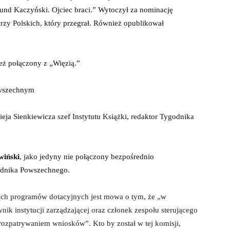
nd Kaczyński. Ojciec braci.” Wytoczył za nominację
zy Polskich, który przegrał. Również opublikował
eż połączony z „Więzią.”
owszechnym
eja Sienkiewicza szef Instytutu Książki, redaktor Tygodnika
iwiński
, jako jedyny nie połączony bezpośrednio
odnika Powszechnego.
tych programów dotacyjnych jest mowa o tym, że „w
nik instytucji zarządzającej oraz członek zespołu sterującego
rozpatrywaniem wniosków”. Kto by został w tej komisji,