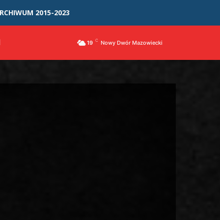
RCHIWUM 2015-2023
I
C
19
Nowy Dwór Mazowiecki