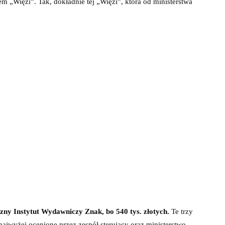
m „Więzi”. Tak, dokładnie tej „Więzi”, która od ministerstwa
czny Instytut Wydawniczy Znak, bo 540 tys. złotych.
Te trzy
najwyżej ocenione przez zespół sterujący oraz ministerstwo