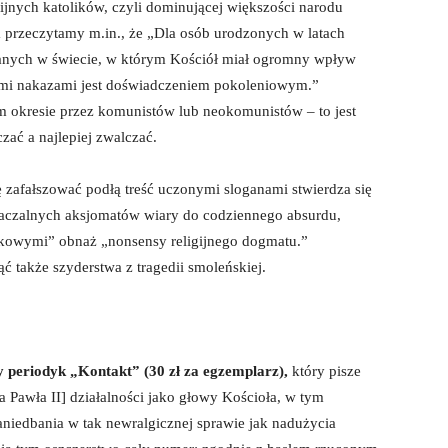
igijnych katolików, czyli dominującej większości narodu
a przeczytamy m.in., że „Dla osób urodzonych w latach
wanych w świecie, w którym Kościół miał ogromny wpływ
jnymi nakazami jest doświadczeniem pokoleniowym.”
 okresie przez komunistów lub neokomunistów – to jest
zać a najlepiej zwalczać.
ę zafałszować podłą treść uczonymi sloganami stwierdza się
maczalnych aksjomatów wiary do codziennego absurdu,
łkowymi” obnaż „nonsensy religijnego dogmatu.”
ć także szyderstwa z tragedii smoleńskiej.
y periodyk „Kontakt” (30 zł za egzemplarz),
który pisze
a Pawła II] działalności jako głowy Kościoła, w tym
aniedbania w tak newralgicznej sprawie jak nadużycia