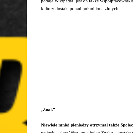
podaje Wikipedia, jest on także współpracownikie
kultury dostała ponad pół miliona złotych.
„
Znak”
Niewiele mniej pieniędzy otrzymał także Społe
wnioski – dwa Więzi oraz jeden Znaku – zostały 