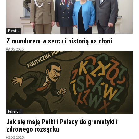
Powiat
Z mundurem w sercu i historią na dłoni
08-05-2025
Felieton
Jak się mają Polki i Polacy do gramatyki i
zdrowego rozsądku
05-05-2025