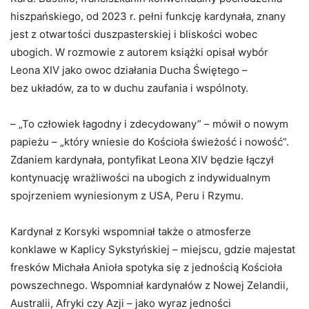
hiszpańskiego, od 2023 r. pełni funkcję kardynała, znany
jest z otwartości duszpasterskiej i bliskości wobec
ubogich. W rozmowie z autorem książki opisał wybór
Leona XIV jako owoc działania Ducha Świętego –
bez układów, za to w duchu zaufania i wspólnoty.
– „To człowiek łagodny i zdecydowany” – mówił o nowym
papieżu – „który wniesie do Kościoła świeżość i nowość”.
Zdaniem kardynała, pontyfikat Leona XIV będzie łączył
kontynuację wrażliwości na ubogich z indywidualnym
spojrzeniem wyniesionym z USA, Peru i Rzymu.
Kardynał z Korsyki wspomniał także o atmosferze
konklawe w Kaplicy Sykstyńskiej – miejscu, gdzie majestat
fresków Michała Anioła spotyka się z jednością Kościoła
powszechnego. Wspomniał kardynałów z Nowej Zelandii,
Australii, Afryki czy Azji – jako wyraz jedności