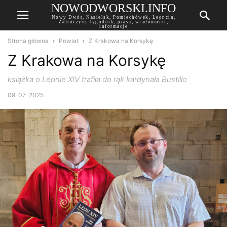
NOWODWORSKI.INFO
Nowy Dwór, Nasielsk, Pomiechówek, Leoncin,
Zalroczym, tygodnik, prasa, wiadomości,
informacje
Strona główna
Powiat
Z Krakowa na Korsykę
Z Krakowa na Korsykę
książka o Leonie XIV trafiła do rąk kardynała Bustillo
09-07-2025