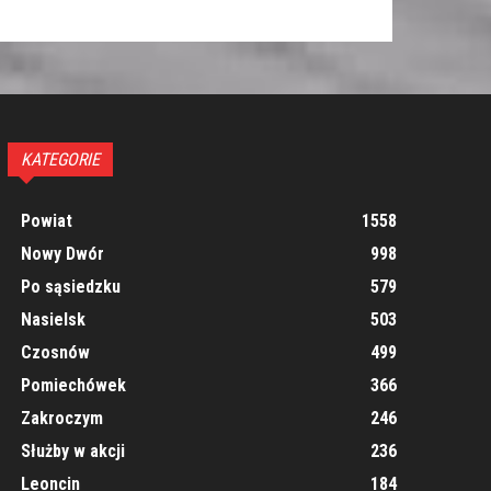
KATEGORIE
Powiat
1558
Nowy Dwór
998
Po sąsiedzku
579
Nasielsk
503
Czosnów
499
Pomiechówek
366
Zakroczym
246
Służby w akcji
236
Leoncin
184