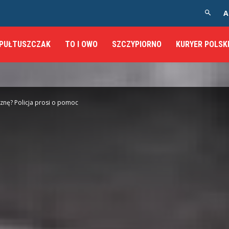
A
PUŁTUSZCZAK
TO I OWO
SZCZYPIORNO
KURYER POLSK
nę? Policja prosi o pomoc