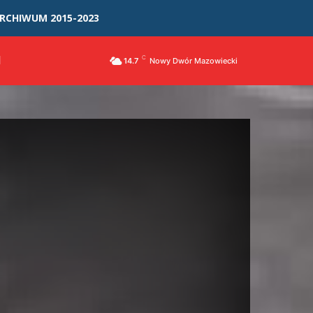
RCHIWUM 2015-2023
I
C
14.7
Nowy Dwór Mazowiecki