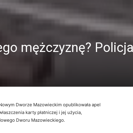
ego mężczyznę? Policj
w Nowym Dworze Mazowieckim opublikowała apel
szczenia karty płatniczej i jej użycia,
e Nowego Dworu Mazowieckiego.