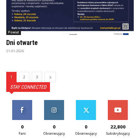
Powiat
Dni otwarte
21-01-2026
1
2
3
STAY CONNECTED
0
0
0
22,800
Fani
Obserwujący
Obserwujący
Subskrybujący