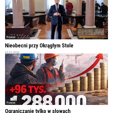
Powiat
Nieobecni przy Okrągłym Stole
23-01-2026
Powiat
Ograniczanie tylko w słowach