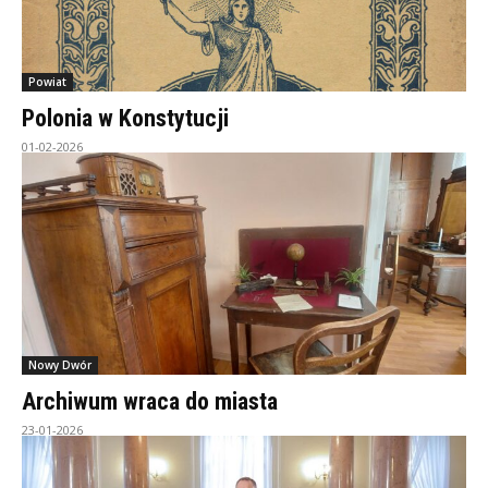
Powiat
Polonia w Konstytucji
01-02-2026
Nowy Dwór
Archiwum wraca do miasta
23-01-2026