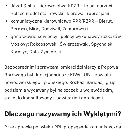
Józef Stalin i kierownictwo KPZR – to oni narzucili
Polsce model stalinowski i kierowali represjami
komunistyczne kierownictwo PPR/PZPR – Bierut,
Berman, Minc, Radziwiłł, Zambrowski
generałowie sowieccy i polscy wykonawcy rozkazów
Moskwy: Rokossowski, Świerczewski, Spychalski,
Korczyc, Rola-Żymierski
Bezpośrednimi sprawcami śmierci żołnierzy z Popowa
Borowego byli funkcjonariusze KBW i UB z powiatu
nowodworskiego i płońskiego. Rozkaz likwidacji grup
podziemia wydawany był na szczeblu wojewódzkim,
a często konsultowany z sowieckimi doradcami.
Dlaczego nazywamy ich Wyklętymi?
Przez prawie pół wieku PRL propaganda komunistyczna