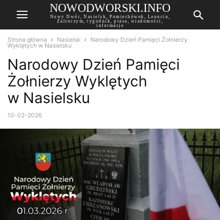
NOWODWORSKI.INFO
Nowy Dwór, Nasielsk, Pomiechówek, Leoncin,
Zalroczym, tygodnik, prasa, wiadomości,
informacje
Strona główna
Nasielsk
Narodowy Dzień Pamięci Żołnierzy
Wyklętych w Nasielsku
Narodowy Dzień Pamięci
Żołnierzy Wyklętych
w Nasielsku
10-02-2026