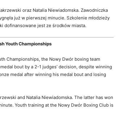
 Zakrzewski oraz Natalia Niewiadomska. Zawodniczka
zygnęła już w pierwszej minucie. Szkolenie młodzieży
 dofinansowane jest ze środków miasta.
ish Youth Championships
Youth Championships, the Nowy Dwór boxing team
 medal bout by a 2-1 judges’ decision, despite winning
onze medal after winning his medal bout and losing
Zakrzewski and Natalia Niewiadomska. The latter has won
t minute. Youth training at the Nowy Dwór Boxing Club is