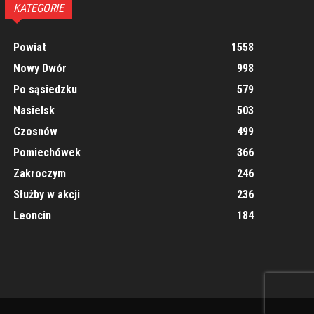
KATEGORIE
Powiat
1558
Nowy Dwór
998
Po sąsiedzku
579
Nasielsk
503
Czosnów
499
Pomiechówek
366
Zakroczym
246
Służby w akcji
236
Leoncin
184