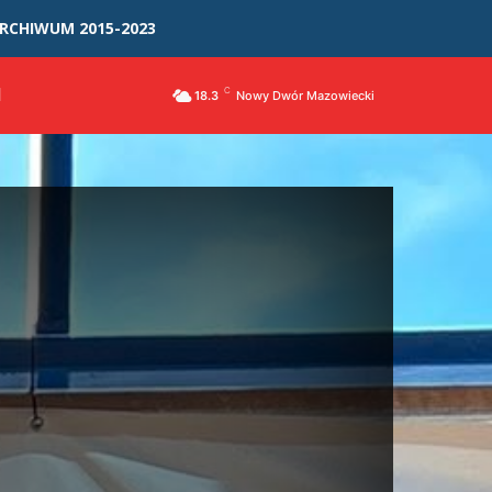
RCHIWUM 2015-2023
I
C
18.3
Nowy Dwór Mazowiecki