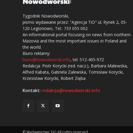
Tygodnik Nowodworski,
pismo wydawane przez: "Agencja TiO" ul. Rynek 2, 05-
120 Legionowo, Tel.: 733 055 002
An informational portal focusing on news from northern
Mazovia and the most important issues in Poland and
the world.
Biuro reklamy:
biuro@nowodworski.info
, tel. 512-405-972
Redakcja: Piotr Korycki (red. nacz.), Barbara Malewska,
Alfred Kabata, Gabriela Zalewska, Tomisław Korycki,
Krzesisław Korycki, Robert Zięba
Kontakt:
redakcja@nowodworski.info
© Wydawnictwo TiO All rights reserved