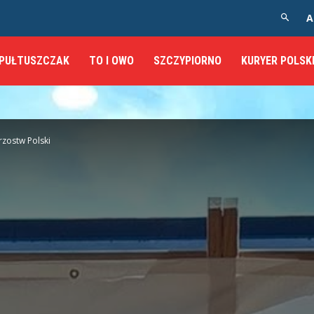
A
PUŁTUSZCZAK
TO I OWO
SZCZYPIORNO
KURYER POLSK
rzostw Polski