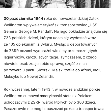
30 października 1944
roku do nowozelandzkiej Zatoki
Wellington wpływa amerykański transportowiec „USS
General George M. Randall”. Na jego pokładzie znajduje się
733 polskich dzieci, którym udało się wydostać wraz
ze 105 opiekunami z Sybiru. Myśląc o deportowanych
do ZSRR oczami wyobraźni widzimy przemarzniętych
łagierników, karczujących tajgę. Tymczasem, z czego
niewiele osób zdaje sobie sprawę, część z nich
po zawarciu paktu Sikorski-Majski trafiła do Afryki, Indii,
Meksyku lub Nowej Zelandii.
Rok wcześniej, latem 1943 r. w nowozelandzkim porcie
Wellington cumował amerykański statek z Polakami
uchodzącymi z ZSRR, wśród których było 300 dzieci.
Pasażerowie nie mogli opuszczać pokładu transportowca