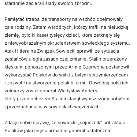
starannie zacierali ślady swoich zbrodni.
Pamiętać trzeba, że transporty na wschód obejmowały
całe rodziny. Zatem wśród tych, którzy trafili na nieludzką
ziemię, było kilkaset tysięcy dzieci, które zetknęły się
z niewyobrażalnym okrucieństwem sowieckiego systemu.
Atak Hitlera na Związek Sowiecki sprawił, że sytuacja
zesłańców uległa zasadniczej zmianie. Stalin przerażony
klęskami ponoszonymi przez Armię Czerwoną postanowił
wykorzystać Polaków do walki z byłym sprzymierzeńcem
i zezwolił na stworzenie polskiej armii. Dowódcą polskich
żołnierzy został generał Władysław Anders,
który przed obliczem Stalina stanął wyniszczony pobytem
i przesłuchaniami w sowieckich więzieniach.
Zdając sobie sprawę, że sowiecki „sojusznik” potraktuje
Polaków jako mięso armatnie generał ostatecznie