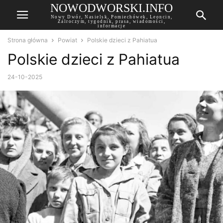
NOWODWORSKI.INFO
Nowy Dwór, Nasielsk, Pomiechówek, Leoncin,
Zalroczym, tygodnik, prasa, wiadomości,
informacje
Strona główna
Powiat
Polskie dzieci z Pahiatua
Polskie dzieci z Pahiatua
24-10-2025