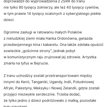
doprowadził do wyprowadzenia z ZSRR do Iranu
nie tylko 80 tysięcy żołnierzy, ale też 40 tysięcy cywilów,
w tym prawie 14 tysięcy ocalonych z syberyjskiego piekła
dzieci.
Ogromne zasługi w ratowaniu małych Polaków
z nieludzkiej ziemi miała Hanka Ordonówna, gwiazda
przedwojennego kina i kabaretu. Ona także zdołała opuścić
sowieckie „gościnne strony”, jednak pobyt
w komunistycznym raju zrujnował jej zdrowie. Artystka
zmarła na tyfus w Bejrucie.
Z Iranu uchodźcy zostali przetransportowani między
innymi do Kenii, Tanganiki, Ugandy, Indii, Południowej
Afryki, Palestyny, Meksyku i Nowej Zelandii, gdzie zostali
przyjęci niezwykle serdecznie. Trzeba dodać,
że tylko jedno z dzieci podróżowało z matką, pozostałe
były sierotami.