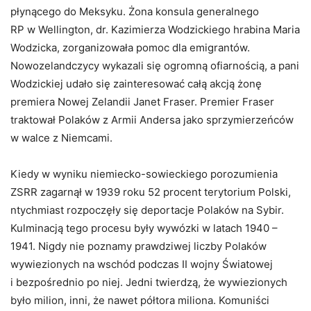
płynącego do Meksyku. Żona konsula generalnego
RP w Wellington, dr. Kazimierza Wodzickiego hrabina Maria
Wodzicka, zorganizowała pomoc dla emigrantów.
Nowozelandczycy wykazali się ogromną ofiarnością, a pani
Wodzickiej udało się zainteresować całą akcją żonę
premiera Nowej Zelandii Janet Fraser. Premier Fraser
traktował Polaków z Armii Andersa jako sprzymierzeńców
w walce z Niemcami.
Kiedy w wyniku niemiecko-sowieckiego porozumienia
ZSRR zagarnął w 1939 roku 52 procent terytorium Polski,
ntychmiast rozpoczęły się deportacje Polaków na Sybir.
Kulminacją tego procesu były wywózki w latach 1940 –
1941. Nigdy nie poznamy prawdziwej liczby Polaków
wywiezionych na wschód podczas II wojny Światowej
i bezpośrednio po niej. Jedni twierdzą, że wywiezionych
było milion, inni, że nawet półtora miliona. Komuniści