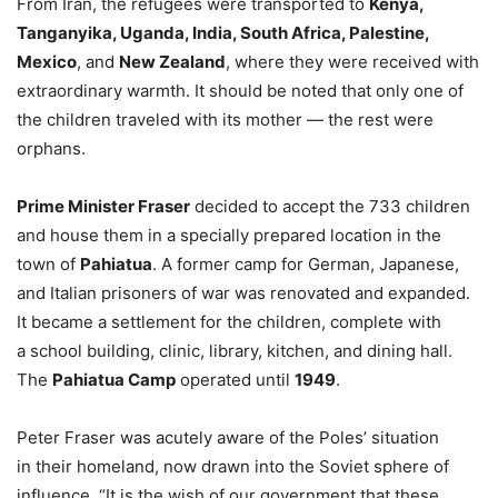
From Iran, the refugees were transported to
Kenya,
Tanganyika, Uganda, India, South Africa, Palestine,
Mexico
, and
New Zealand
, where they were received with
extraordinary warmth. It should be noted that only one of
the children traveled with its mother — the rest were
orphans.
Prime Minister Fraser
decided to accept the 733 children
and house them in a specially prepared location in the
town of
Pahiatua
. A former camp for German, Japanese,
and Italian prisoners of war was renovated and expanded.
It became a settlement for the children, complete with
a school building, clinic, library, kitchen, and dining hall.
The
Pahiatua Camp
operated until
1949
.
Peter Fraser was acutely aware of the Poles’ situation
in their homeland, now drawn into the Soviet sphere of
influence. “It is the wish of our government that these