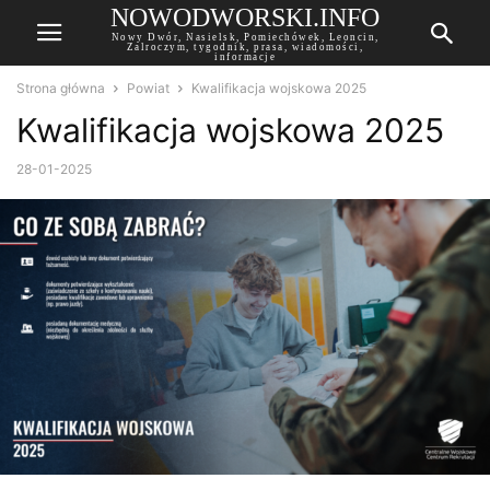
NOWODWORSKI.INFO
Nowy Dwór, Nasielsk, Pomiechówek, Leoncin,
Zalroczym, tygodnik, prasa, wiadomości,
informacje
Strona główna
Powiat
Kwalifikacja wojskowa 2025
Kwalifikacja wojskowa 2025
28-01-2025