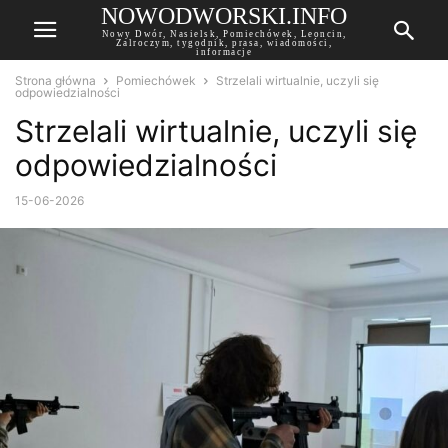
NOWODWORSKI.INFO
Nowy Dwór, Nasielsk, Pomiechówek, Leoncin,
Zalroczym, tygodnik, prasa, wiadomości,
informacje
Strona główna
Pomiechówek
Strzelali wirtualnie, uczyli się
odpowiedzialności
Strzelali wirtualnie, uczyli się
odpowiedzialności
15-06-2026