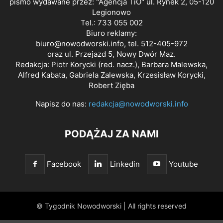
pismo wydawane przez: "Agencja TiO" ul. Rynek 2, 05-120
Legionowo
Tel.: 733 055 002
Biuro reklamy:
biuro@nowodworski.info
, tel. 512-405-972
oraz ul. Przejazd 5, Nowy Dwór Maz.
Redakcja: Piotr Korycki (red. nacz.), Barbara Malewska,
Alfred Kabata, Gabriela Zalewska, Krzesisław Korycki,
Robert Zięba
Napisz do nas:
redakcja@nowodworski.info
PODĄŻAJ ZA NAMI
Facebook
Linkedin
Youtube
© Tygodnik Nowodworski | All rights reserved