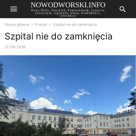
NOWODWORSKI.INFO
Nowy Dwór, Nasielsk, Pomiechówek, Leoncin,
Zalroczym, tygodnik, prasa, wiadomości,
informacje
Strona główna
Powiat
Szpital nie do zamknięcia
Szpital nie do zamknięcia
12-06-2026