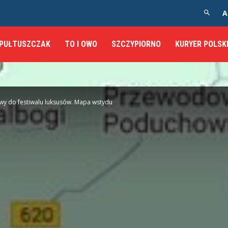
A
PUŁTUSZCZAK
TO I OWO
SZCZYPIORNO
KURYER POLSK
y do festiwalu luksusów. Mapa wstydu