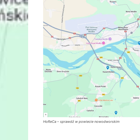
HoReCa – sprawdź w powiecie nowodworskim