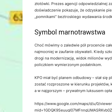
złotówki. Prezes agencji odpowiedzialnej z
doświadczenie pokazuje, że odzyskanie pien
„pomnikami” beztroskiego wydawania środk
Symbol marnotrawstwa
Choć mówimy o zaledwie pół procencie całe
najmocniej w zaufanie obywateli. Kiedy szko
drogi na modernizację, widok milionów wyda
policzkiem wymierzonym podatnikom.
KPO miał być planem odbudowy – stał się p
zostać rozproszone w kierunku projektów, 
a w najgorszym – prywatnym luksusem opła
https://www.google.com/maps/d/u/0/viewe
mid=1GDQK9SeuuqI07MFnngUMASRKvb0ZG