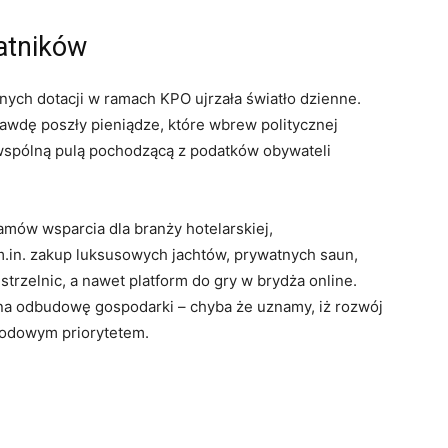
atników
ych dotacji w ramach KPO ujrzała światło dzienne.
wdę poszły pieniądze, które wbrew politycznej
z wspólną pulą pochodzącą z podatków obywateli
ramów wsparcia dla branży hotelarskiej,
.in. zakup luksusowych jachtów, prywatnych saun,
trzelnic, a nawet platform do gry w brydża online.
 na odbudowę gospodarki – chyba że uznamy, iż rozwój
arodowym priorytetem.