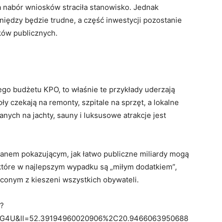
a nabór wniosków straciła stanowisko. Jednak
iędzy będzie trudne, a część inwestycji pozostanie
ów publicznych.
go budżetu KPO, to właśnie te przykłady uderzają
ły czekają na remonty, szpitale na sprzęt, a lokalne
nych na jachty, sauny i luksusowe atrakcje jest
lanem pokazującym, jak łatwo publiczne miliardy mogą
które w najlepszym wypadku są „miłym dodatkiem”,
conym z kieszeni wszystkich obywateli.
r?
4U&ll=52.39194960020906%2C20.9466063950688