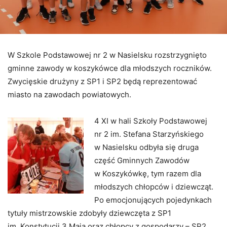
W Szkole Podstawowej nr 2 w Nasielsku rozstrzygnięto
gminne zawody w koszykówce dla młodszych roczników.
Zwycięskie drużyny z SP1 i SP2 będą reprezentować
miasto na zawodach powiatowych.
4 XI w hali Szkoły Podstawowej
nr 2 im. Stefana Starzyńskiego
w Nasielsku odbyła się druga
część Gminnych Zawodów
w Koszykówkę, tym razem dla
młodszych chłopców i dziewcząt.
Po emocjonujących pojedynkach
tytuły mistrzowskie zdobyły dziewczęta z SP1
im. Konstytucji 3 Maja oraz chłopcy z gospodarzy – SP2