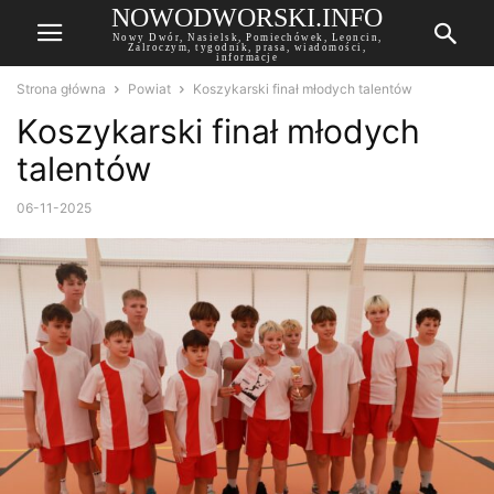
NOWODWORSKI.INFO
Nowy Dwór, Nasielsk, Pomiechówek, Leoncin,
Zalroczym, tygodnik, prasa, wiadomości,
informacje
Strona główna
Powiat
Koszykarski finał młodych talentów
Koszykarski finał młodych
talentów
06-11-2025