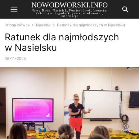
NOWODWORSKI.INFO
Nowy Dwór, Nasielsk, Pomiechówek, Leoncin,
Zalroczym, tygodnik, prasa, wiadomości,
informacje
Strona główna
Nasielsk
Ratunek dla najmłodszych w Nasielsku
Ratunek dla najmłodszych
w Nasielsku
06-11-2025