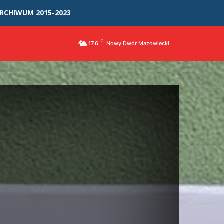
RCHIWUM 2015-2023
I
C
17.6
Nowy Dwór Mazowiecki