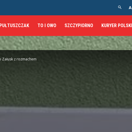
A
PUŁTUSZCZAK
TO I OWO
SZCZYPIORNO
KURYER POLSK
do Załusk z rozmachem