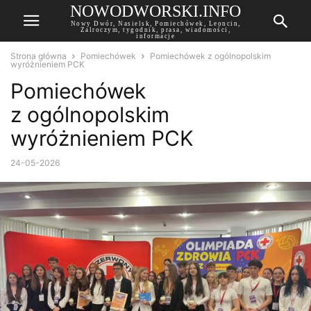
NOWODWORSKI.INFO
Nowy Dwór, Nasielsk, Pomiechówek, Leoncin,
Zalroczym, tygodnik, prasa, wiadomości,
informacje
Strona główna
Pomiechówek
Pomiechówek z ogólnopolskim
wyróżnieniem PCK
Pomiechówek
z ogólnopolskim
wyróżnieniem PCK
24-05-2026