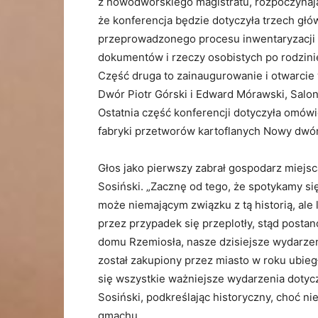
z nowodworskiego magistratu, rozpoczynają
że konferencja będzie dotyczyła trzech gł
przeprowadzonego procesu inwentaryzacji o
dokumentów i rzeczy osobistych po rodzin
Część druga to zainaugurowanie i otwarci
Dwór Piotr Górski i Edward Mórawski, Salo
Ostatnia część konferencji dotyczyła omówie
fabryki przetworów kartoflanych Nowy dwór
Głos jako pierwszy zabrał gospodarz miej
Sosiński. „Zacznę od tego, że spotykamy s
może niemającym związku z tą historią, ale 
przez przypadek się przeplotły, stąd post
domu Rzemiosła, nasze dzisiejsze wydarzen
został zakupiony przez miasto w roku ubieg
się wszystkie ważniejsze wydarzenia dotyc
Sosiński, podkreślając historyczny, choć ni
gmachu.