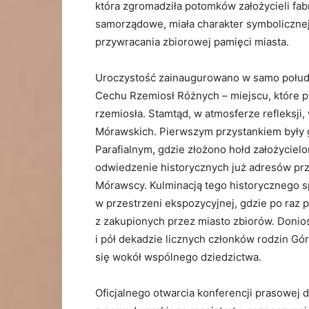
która zgromadziła potomków założycieli fabr
samorządowe, miała charakter symbolicznej
przywracania zbiorowej pamięci miasta.
Uroczystość zainaugurowano w samo połud
Cechu Rzemiosł Różnych – miejscu, które 
rzemiosła. Stamtąd, w atmosferze refleksji
Mórawskich. Pierwszym przystankiem były
Parafialnym, gdzie złożono hołd założycie
odwiedzenie historycznych już adresów prz
Mórawscy. Kulminacją tego historycznego s
w przestrzeni ekspozycyjnej, gdzie po raz
z zakupionych przez miasto zbiorów. Doni
i pół dekadzie licznych członków rodzin Gó
się wokół wspólnego dziedzictwa.
Oficjalnego otwarcia konferencji prasowej 