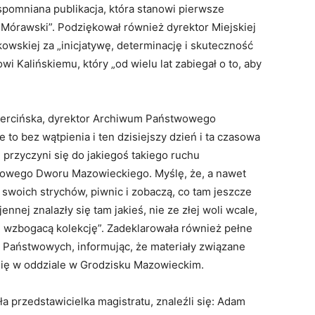
spomniana publikacja, która stanowi pierwsze
i Mórawski”. Podziękował również dyrektor Miejskiej
kowskiej za „inicjatywę, determinację i skuteczność
i Kalińskiemu, który „od wielu lat zabiegał o to, aby
Wiercińska, dyrektor Archiwum Państwowego
e to bez wątpienia i ten dzisiejszy dzień i ta czasowa
 przyczyni się do jakiegoś takiego ruchu
owego Dworu Mazowieckiego. Myślę, że, a nawet
swoich strychów, piwnic i zobaczą, co tam jeszcze
nej znalazły się tam jakieś, nie ze złej woli wcale,
 wzbogacą kolekcję”. Zadeklarowała również pełne
 Państwowych, informując, że materiały związane
się w oddziale w Grodzisku Mazowieckim.
a przedstawicielka magistratu, znaleźli się: Adam