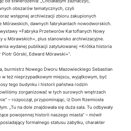
c od stwierdzenia: „Chciałabym zaznaczyć,
ównych obszarów tematycznych, czyli
raz wstępnej archiwizacji zbioru zakupionych
ie Mórawskich, dawnych fabrykantach nowodworskich.
e wystawy +Fabryka Przetworów Kartoflanych Nowy
ny u Mórawskich+, plus stanowisko archiwizacyjne.
nia wydanej publikacji zatytułowanej +Krótka historia
 Piotr Górski, Edward Mórawski+”.
sca, burmistrz Nowego Dworu Mazowieckiego Sebastian
ię w też nieprzypadkowym miejscu, wyjątkowym, być
losy tego budynku i historii państwa rodzin
anowiliśmy zorganizować w tych surowych wnętrzach
ie” – rozpoczął, przypominając, iż Dom Rzemiosła
łym. „Tu na dole znajdowała się duża sala. Tu odbywały
zące powojennej historii naszego miasta” – mówił
eposiadający formalnego statusu zabytku, charakter