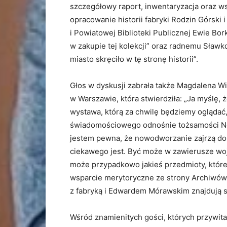
szczegółowy raport, inwentaryzacja oraz w
opracowanie historii fabryki Rodzin Górski 
i Powiatowej Biblioteki Publicznej Ewie Bor
w zakupie tej kolekcji” oraz radnemu Sławkow
miasto skręciło w tę stronę historii”.
Głos w dyskusji zabrała także Magdalena 
w Warszawie, która stwierdziła: „Ja myślę, ż
wystawa, którą za chwilę będziemy oglądać,
świadomościowego odnośnie tożsamości N
jestem pewna, że nowodworzanie zajrzą do 
ciekawego jest. Być może w zawierusze wojen
może przypadkowo jakieś przedmioty, które
wsparcie merytoryczne ze strony Archiwów
z fabryką i Edwardem Mórawskim znajdują 
Wśród znamienitych gości, których przywitał