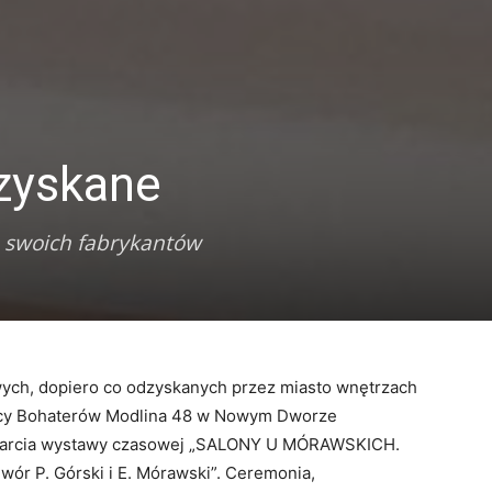
zyskane
 swoich fabrykantów
wych, dopiero co odzyskanych przez miasto wnętrzach
icy Bohaterów Modlina 48 w Nowym Dworze
warcia wystawy czasowej „SALONY U MÓRAWSKICH.
ór P. Górski i E. Mórawski”. Ceremonia,