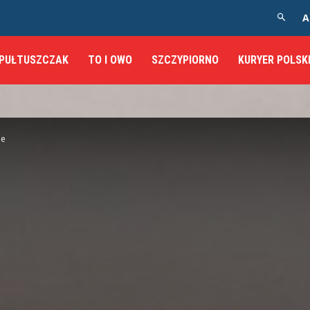
A
PUŁTUSZCZAK
TO I OWO
SZCZYPIORNO
KURYER POLSK
ne