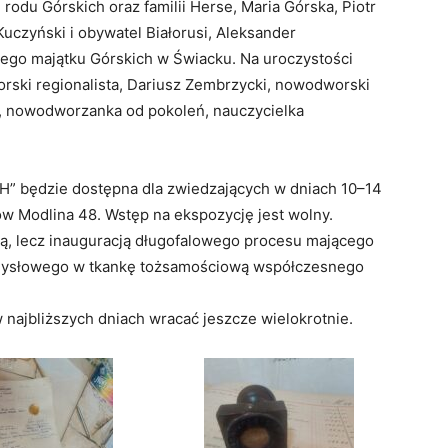
 rodu Górskich oraz familii Herse, Maria Górska, Piotr
Kuczyński i obywatel Białorusi, Aleksander
ego majątku Górskich w Świacku. Na uroczystości
orski regionalista, Dariusz Zembrzycki, nowodworski
a, nowodworzanka od pokoleń, nauczycielka
będzie dostępna dla zwiedzających w dniach 10–14
rów Modlina 48. Wstęp na ekspozycję jest wolny.
ią, lecz inauguracją długofalowego procesu mającego
emysłowego w tkankę tożsamościową współczesnego
najbliższych dniach wracać jeszcze wielokrotnie.