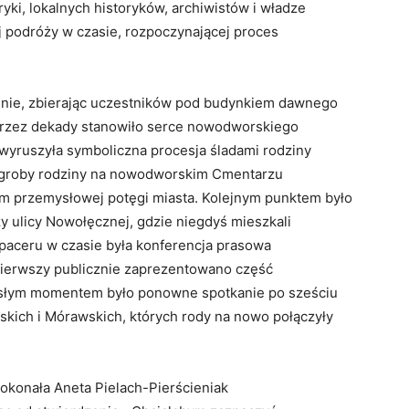
yki, lokalnych historyków, archiwistów i władze
 podróży w czasie, rozpoczynającej proces
nie, zbierając uczestników pod budynkiem dawnego
przez dekady stanowiło serce nowodworskiego
, wyruszyła symboliczna procesja śladami rodziny
 groby rodziny na nowodworskim Cmentarzu
lom przemysłowej potęgi miasta. Kolejnym punktem było
y ulicy Nowołęcznej, gdzie niegdyś mieszkali
paceru w czasie była konferencja prasowa
 pierwszy publicznie zaprezentowano część
osłym momentem było ponowne spotkanie po sześciu
rskich i Mórawskich, których rody na nowo połączyły
dokonała Aneta Pielach-Pierścieniak