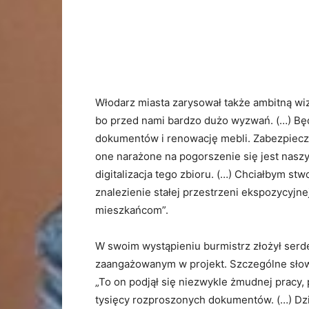
Włodarz miasta zarysował także ambitną wizj
bo przed nami bardzo dużo wyzwań. (…) Będ
dokumentów i renowację mebli. Zabezpiecz
one narażone na pogorszenie się jest naszy
digitalizacja tego zbioru. (…) Chciałbym st
znalezienie stałej przestrzeni ekspozycyjn
mieszkańcom”.
W swoim wystąpieniu burmistrz złożył se
zaangażowanym w projekt. Szczególne słow
„To on podjął się niezwykle żmudnej pracy, p
tysięcy rozproszonych dokumentów. (…) D