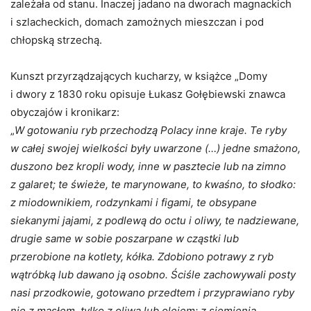
zależała od stanu. Inaczej jadano na dworach magnackich
i szlacheckich, domach zamożnych mieszczan i pod
chłopską strzechą.
Kunszt przyrządzających kucharzy, w książce „Domy
i dwory z 1830 roku opisuje Łukasz Gołębiewski znawca
obyczajów i kronikarz:
„
W gotowaniu ryb przechodzą Polacy inne kraje. Te ryby
w całej swojej wielkości były uwarzone (…) jedne smażono,
duszono bez kropli wody, inne w pasztecie lub na zimno
z galaret; te świeże, te marynowane, to kwaśno, to słodko:
z miodownikiem, rodzynkami i figami, te obsypane
siekanymi jajami, z podlewą do octu i oliwy, te nadziewane,
drugie same w sobie poszarpane w cząstki lub
przerobione na kotlety, kółka. Zdobiono potrawy z ryb
wątróbką lub dawano ją osobno. Ściśle zachowywali posty
nasi przodkowie, gotowano przedtem i przyprawiano ryby
nie z masłem, tylko z oliwą lub olejem: z siemienia