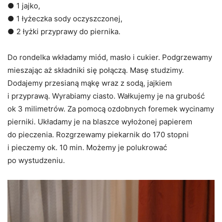
● 1 jajko,
● 1 łyżeczka sody oczyszczonej,
● 2 łyżki przyprawy do piernika.
Do rondelka wkładamy miód, masło i cukier. Podgrzewamy
mieszając aż składniki się połączą. Masę studzimy.
Dodajemy przesianą mąkę wraz z sodą, jajkiem
i przyprawą. Wyrabiamy ciasto. Wałkujemy je na grubość
ok 3 milimetrów. Za pomocą ozdobnych foremek wycinamy
pierniki. Układamy je na blaszce wyłożonej papierem
do pieczenia. Rozgrzewamy piekarnik do 170 stopni
i pieczemy ok. 10 min. Możemy je polukrować
po wystudzeniu.