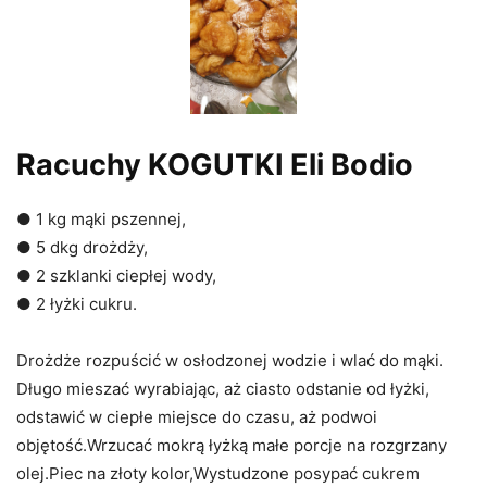
Racuchy KOGUTKI Eli Bodio
● 1 kg mąki pszennej,
● 5 dkg drożdży,
● 2 szklanki ciepłej wody,
● 2 łyżki cukru.
Drożdże rozpuścić w osłodzonej wodzie i wlać do mąki.
Długo mieszać wyrabiając, aż ciasto odstanie od łyżki,
odstawić w ciepłe miejsce do czasu, aż podwoi
objętość.Wrzucać mokrą łyżką małe porcje na rozgrzany
olej.Piec na złoty kolor,Wystudzone posypać cukrem