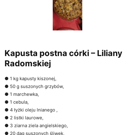
Kapusta postna córki – Liliany
Radomskiej
● 1 kg kapusty kiszonej,
● 50 g suszonych grzybów,
● 1 marchewka,
● 1 cebula,
● 4 łyżki oleju lnianego ,
● 2 listki laurowe,
● 3 ziarna ziela angielskiego,
● 20 dag suszonych śliwek,