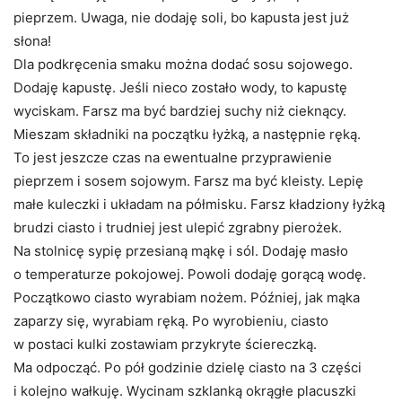
pieprzem. Uwaga, nie dodaję soli, bo kapusta jest już
słona!
Dla podkręcenia smaku można dodać sosu sojowego.
Dodaję kapustę. Jeśli nieco zostało wody, to kapustę
wyciskam. Farsz ma być bardziej suchy niż cieknący.
Mieszam składniki na początku łyżką, a następnie ręką.
To jest jeszcze czas na ewentualne przyprawienie
pieprzem i sosem sojowym. Farsz ma być kleisty. Lepię
małe kuleczki i układam na półmisku. Farsz kładziony łyżką
brudzi ciasto i trudniej jest ulepić zgrabny pierożek.
Na stolnicę sypię przesianą mąkę i sól. Dodaję masło
o temperaturze pokojowej. Powoli dodaję gorącą wodę.
Początkowo ciasto wyrabiam nożem. Później, jak mąka
zaparzy się, wyrabiam ręką. Po wyrobieniu, ciasto
w postaci kulki zostawiam przykryte ściereczką.
Ma odpocząć. Po pół godzinie dzielę ciasto na 3 części
i kolejno wałkuję. Wycinam szklanką okrągłe placuszki