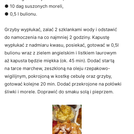
● 10 dag suszonych moreli,
● 0,5 l bulionu.
Grzyby wypłukać, zalać 2 szklankami wody i odstawić
do namoczenia na co najmniej 2 godziny. Kapustę
wypłukać z nadmiaru kwasu, posiekać, gotować w 0,5l
bulionu wraz z zielem angielskim i listkiem laurowym
aż kapusta będzie miękka (ok. 45 min). Dodać startą
na tarce marchew, zeszkloną na oleju rzepakowo-
wigilijnym, pokrojoną w kostkę cebulę oraz grzyby,
gotować kolejne 20 min. Dodać przekrojone na połówki
śliwki i morele. Doprawić do smaku solą i pieprzem.