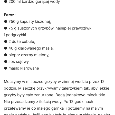
● 200 ml bardzo gorącej wody.
Farsz:
● 750 g kapusty kiszonej,
● 75 g suszonych grzybów, najlepiej prawdziwki
i podgrzybki.
● 2 duże cebule,
● 40 g klarowanego masła,
● pieprz czarny mielony,
● sos sojowy,
● masło klarowane
Moczymy w miseczce grzyby w zimnej wodzie przez 12
godzin. Miseczkę przykrywamy talerzykiem tak, aby lekkie
grzyby były całe zanurzone. Będą jednakowo mięciutkie.
Nie przesadzamy z ilością wody. Po 12 godzinach
przelewamy je do małego garnka i gotujemy na małym
ogniu godzinę. Jeśli grzyby były kupione w sklepie, należy