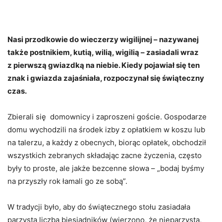
Nasi przodkowie do wieczerzy wigilijnej – nazywanej
także postnikiem, kutią, wilią, wigilią – zasiadali wraz
z pierwszą gwiazdką na niebie. Kiedy pojawiał się ten
znak i gwiazda zajaśniała, rozpoczynał się świąteczny
czas.
Zbierali się domownicy i zaproszeni goście. Gospodarze
domu wychodzili na środek izby z opłatkiem w koszu lub
na talerzu, a każdy z obecnych, biorąc opłatek, obchodził
wszystkich zebranych składając zacne życzenia, często
były to proste, ale jakże bezcenne słowa – „bodaj byśmy
na przyszły rok łamali go ze sobą”.
W tradycji było, aby do świątecznego stołu zasiadała
parzysta liczba biesiadników (wierzono, że nieparzysta,