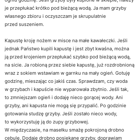
je przepłukać krótko pod bieżącą wodą. Ja mam grzyby
własnego zbioru i oczyszczam je skrupulatnie
przed suszeniem.
Kapustę kroję nożem w misce na małe kawałeczki. Jeśli
jednak Państwo kupili kapustę i jest zbyt kwaśna, można
ją przed krojeniem przepłukać szybko pod bieżącą wodą,
na sicie. Ja robioną przez siebie kapustę, już rozdrobnioną
wraz z sokiem wstawiam w garnku na mały ogień. Gotuję
godzinę, mieszając co jakiś czas. Sprawdzam, czy woda
w grzybach i kapuście nie wyparowała zbytnio. Jeśli tak,
to zmniejszam ogień i dodaję nieco gorącej wody. Ani
grzyby, ani kapusta nie mogą się przypalić. Po godzinie
gotowania studzę grzyby. Jeśli zostało nieco wody,
to wykorzystuję ją do zupy grzybowej.
W międzyczasie, na masełku smażę pokrojoną drobno
cebulę. Dodaję drobno posiekane grzyby, doprawiam