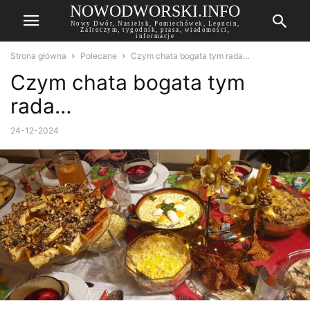
NOWODWORSKI.INFO
Nowy Dwór, Nasielsk, Pomiechówek, Leoncin,
Zalroczym, tygodnik, prasa, wiadomości,
informacje
Strona główna
Polecane
Czym chata bogata tym rada…
Czym chata bogata tym
rada…
24-12-2024