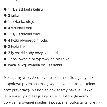
● 1 i 1/2 szklanki kefiru,
● 2 jajka,
● 1 szklanka oleju,
● 4 szklanki mąki,
● 1 i 1/2 szklanki cukru,
● 4 łyżki płynnego miodu,
● 3 łyżki kakao,
● 3 łyżeczki sody oczyszczonej,
● 1 opakowanie przyprawy do piernika,
● bakalie wg uznania ok 1 szklanki.
Miksujemy wszystkie płynne składniki. Dodajemy cukier,
stopniowo przesianą mąkę wymieszaną z sodą i kakao
oraz przyprawę. Na koniec dokładamy bakalie i lekko
je mieszamy z masą już ręcznie. Ciasto wylewamy
do wysmarowanej masłem i posypanej bułką tartą foremki.