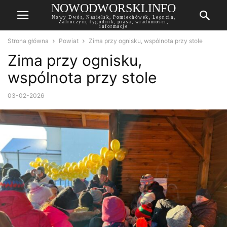
NOWODWORSKI.INFO
Nowy Dwór, Nasielsk, Pomiechówek, Leoncin,
Zalroczym, tygodnik, prasa, wiadomości,
informacje
Strona główna
Powiat
Zima przy ognisku, wspólnota przy stole
Zima przy ognisku,
wspólnota przy stole
03-02-2026