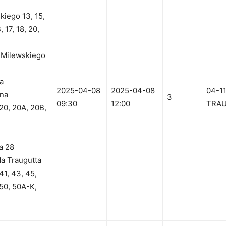
iego 13, 15,
, 17, 18, 20,
a Milewskiego
na
2025-04-08
2025-04-08
04-1
zna
3
09:30
12:00
TRAU
 20, 20A, 20B,
a 28
da Traugutta
41, 43, 45,
 50, 50A-K,