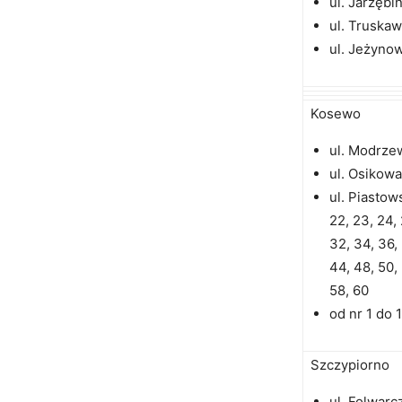
ul. Jarzęb
ul. Truska
ul. Jeżyno
Kosewo
ul. Modrze
ul. Osikowa
ul. Piastow
22, 23, 24, 
32, 34, 36,
44, 48, 50, 
58, 60
od nr 1 do 
Szczypiorno
ul. Folwarc