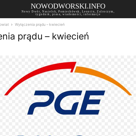
NOWODWORSKI.INFO
Nowy Dwór, Nasielsk, Pomiechówek, Leoncin, Zalroczym,
tygodnik, prasa, wiadomości, informacje
owiat
Wyłączenia prądu – kwiecień
nia prądu – kwiecień