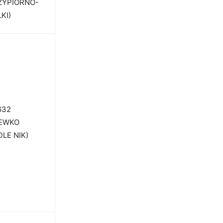
ZYPIORNO-
KI)
632
EWKO
DLE NIK)