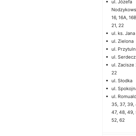
ul. Józefa
Nodzykowsk
16, 16A, 16B
21, 22
ul. ks. Jan
ul. Zielona
ul. Przytul
ul. Serdec
ul. Zacisze
22
ul. Słodka
ul. Spokojn
ul. Romual
35, 37, 39, 
47, 48, 49,
52, 62