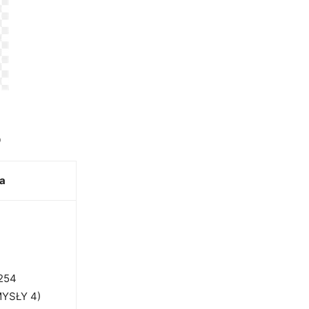
o
ja
254
YSŁY 4)