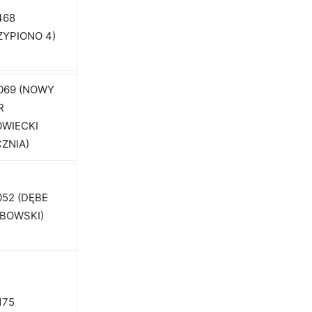
468
ZYPIONO 4)
069 (NOWY
R
WIECKI
ZNIA)
052 (DĘBE
BOWSKI)
175