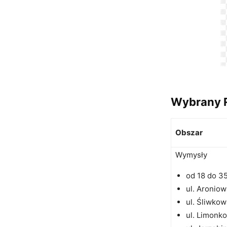
Wybrany R
Obszar
Wymysły
od 18 do 3
ul. Aroniow
ul. Śliwkow
ul. Limonk