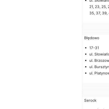
ul. Słowiańs
21, 23, 25, 
35, 37, 39,
Błędowo
17-31
ul. Słowiań
ul. Brzozo
ul. Burszt
ul. Platyn
Serock