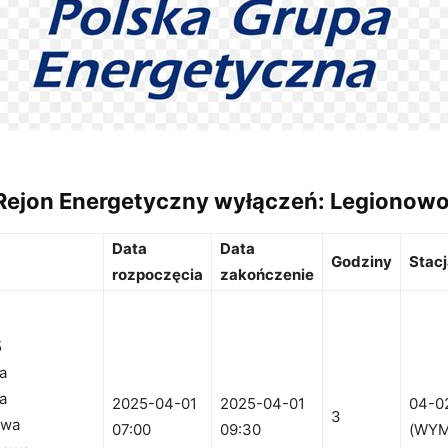
ejon Energetyczny wyłączeń:
Legionow
Data
Data
Godziny
Stac
rozpoczęcia
zakończenie
5
a
a
2025-04-01
2025-04-01
04-0
3
owa
07:00
09:30
(WYM