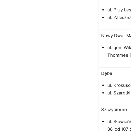
ul. Przy Le
ul. Zaciszna
Nowy Dwór Ma
ul. gen. Wi
Thommee 1
Dębe
ul. Krokus
ul. Szarotk
Szczypiorno
ul. Słowiań
86, od 107 