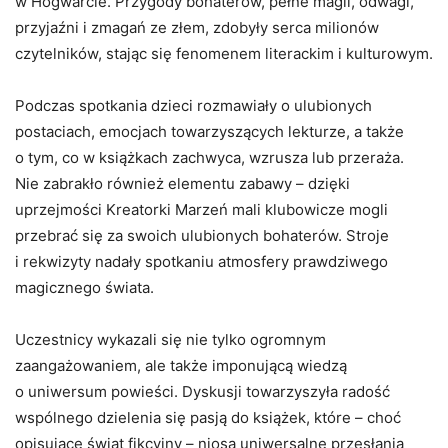
w Hogwarcie. Przygody bohaterów, pełne magii, odwagi,
przyjaźni i zmagań ze złem, zdobyły serca milionów
czytelników, stając się fenomenem literackim i kulturowym.
Podczas spotkania dzieci rozmawiały o ulubionych
postaciach, emocjach towarzyszących lekturze, a także
o tym, co w książkach zachwyca, wzrusza lub przeraża.
Nie zabrakło również elementu zabawy – dzięki
uprzejmości Kreatorki Marzeń mali klubowicze mogli
przebrać się za swoich ulubionych bohaterów. Stroje
i rekwizyty nadały spotkaniu atmosfery prawdziwego
magicznego świata.
Uczestnicy wykazali się nie tylko ogromnym
zaangażowaniem, ale także imponującą wiedzą
o uniwersum powieści. Dyskusji towarzyszyła radość
wspólnego dzielenia się pasją do książek, które – choć
opisujące świat fikcyjny – niosą uniwersalne przesłania