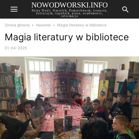
NOWODWORSKI.INFO
Nowy Dwór, Nasielsk, Pomiechówek, Leoncin,
Zalroczym, tygodnik, prasa, wiadomości,
informacje
Strona główna
Nasielsk
Magia literatury w bibliotece
Magia literatury w bibliotece
01-04-2025