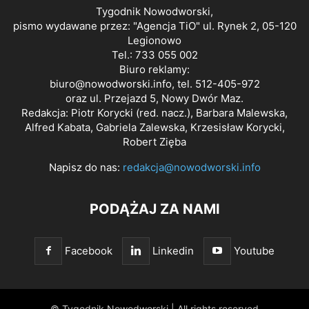
Tygodnik Nowodworski,
pismo wydawane przez: "Agencja TiO" ul. Rynek 2, 05-120
Legionowo
Tel.: 733 055 002
Biuro reklamy:
biuro@nowodworski.info
, tel. 512-405-972
oraz ul. Przejazd 5, Nowy Dwór Maz.
Redakcja: Piotr Korycki (red. nacz.), Barbara Malewska,
Alfred Kabata, Gabriela Zalewska, Krzesisław Korycki,
Robert Zięba
Napisz do nas:
redakcja@nowodworski.info
PODĄŻAJ ZA NAMI
Facebook
Linkedin
Youtube
© Tygodnik Nowodworski | All rights reserved