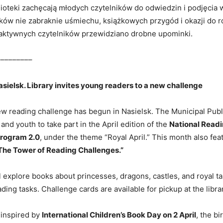
ioteki zachęcają młodych czytelników do odwiedzin i podjęcia 
ów nie zabraknie uśmiechu, książkowych przygód i okazji do r
 aktywnych czytelników przewidziano drobne upominki.
–––––––––
Nasielsk. Library invites young readers to a new challenge
ew reading challenge has begun in Nasielsk. The Municipal Publ
 and youth to take part in the April edition of the
National Read
rogram 2.0
, under the theme “Royal April.” This month also fea
The Tower of Reading Challenges.”
ll explore books about princesses, dragons, castles, and royal t
ding tasks. Challenge cards are available for pickup at the libra
s inspired by
International Children’s Book Day on 2 April
, the b