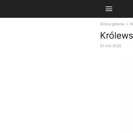
Strona główna
N
Królews
01-04-2025