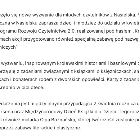
oczęło się nowe wyzwanie dla młodych czytelników z Nasielska.
iczna w Nasielsku zaprasza dzieci i młodzież do udziału w kwie
gramu Rozwoju Czytelnictwa 2.0, realizowanej pod hasłem „K
amach akcji przygotowano również specjalną zabawę pod nazwą
iczych”.
 wyzwaniu, inspirowanym królewskimi historiami i baśniowymi 
rzą się z zadaniami związanymi z książkami o księżniczkach, s
kach i bohaterach rodem z dworskich opowieści. Karty z zadan
rednio w bibliotece.
ydarzenia jest między innymi przypadająca 2 kwietnia rocznica
ersena oraz Międzynarodowy Dzień Książki dla Dzieci. Tegoroc
a również malarka Olga Boznańska, której twórczość zostanie p
rzez zabawy literackie i plastyczne.