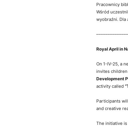
Pracownicy bibl
Wśród uczestnik
wyobraźni. Dla
–––––––––––––
Royal April in 
On 1-IV-25, a n
invites children
Development P
activity called
“
Participants wi
and creative rea
The initiative i