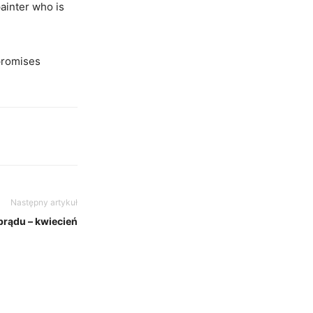
painter who is
 promises
Następny artykuł
prądu – kwiecień