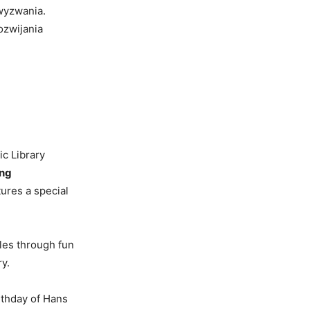
wyzwania.
ozwijania
ic Library
ing
tures a special
ales through fun
ry.
irthday of Hans