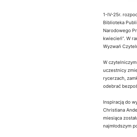
1-IV-25r. rozp
Biblioteka Publ
Narodowego Pro
kwiecień”. W r
Wyzwań Czyteln
W czytelniczym
uczestnicy zmie
rycerzach, zam
odebrać bezpoś
Inspiracją do w
Christiana And
miesiąca został
najmłodszym pop