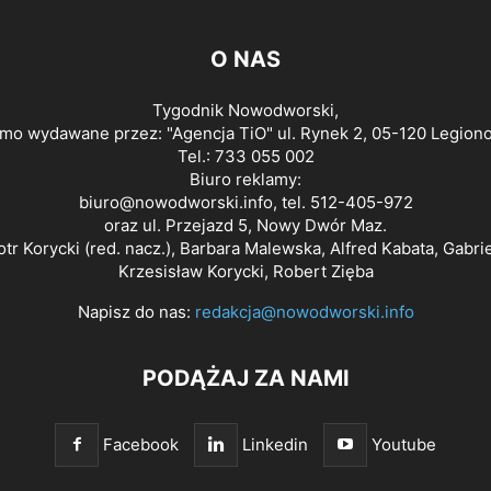
O NAS
Tygodnik Nowodworski,
smo wydawane przez: "Agencja TiO" ul. Rynek 2, 05-120 Legion
Tel.: 733 055 002
Biuro reklamy:
biuro@nowodworski.info
, tel. 512-405-972
oraz ul. Przejazd 5, Nowy Dwór Maz.
otr Korycki (red. nacz.), Barbara Malewska, Alfred Kabata, Gabri
Krzesisław Korycki, Robert Zięba
Napisz do nas:
redakcja@nowodworski.info
PODĄŻAJ ZA NAMI
Facebook
Linkedin
Youtube