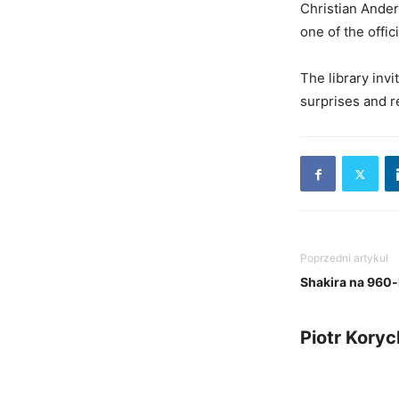
Christian Ander
one of the offic
The library inv
surprises and r
Poprzedni artykuł
Shakira na 960-
Piotr Koryc