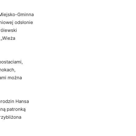
 Miejsko-Gminna
tniowej odsłonie
rólewski
 „Wieża
postaciami,
mokach,
iami można
 urodzin Hansa
zną patronką
rzybliżona