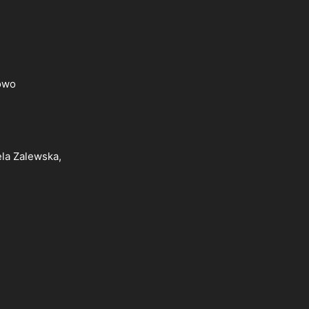
owo
ela Zalewska,