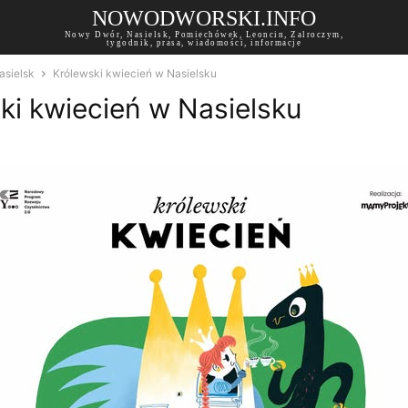
NOWODWORSKI.INFO
Nowy Dwór, Nasielsk, Pomiechówek, Leoncin, Zalroczym,
tygodnik, prasa, wiadomości, informacje
asielsk
Królewski kwiecień w Nasielsku
ki kwiecień w Nasielsku