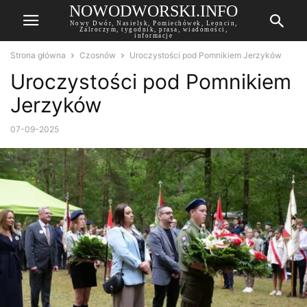
NOWODWORSKI.INFO
Nowy Dwór, Nasielsk, Pomiechówek, Leoncin,
Zalroczym, tygodnik, prasa, wiadomości,
informacje
Strona główna
Czosnów
Uroczystości pod Pomnikiem Jerzyków
Uroczystości pod Pomnikiem
Jerzyków
07-09-2025