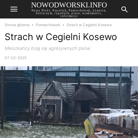
NOWODWORSKI.INFO
Nowy Dwór, Nasielsk, Pomiechówek, Leoncin,
Zalroczym, tygodnik, prasa, wiadomości,
informacje
Strona główna
Pomiechówek
Strach w Cegielni Kosewo
Strach w Cegielni Kosewo
Mieszkańcy boją się agresywnych psów
07-02-2025