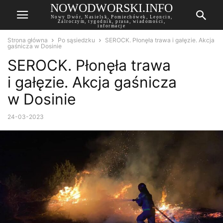
NOWODWORSKI.INFO
Nowy Dwór, Nasielsk, Pomiechówek, Leoncin,
Zalroczym, tygodnik, prasa, wiadomości,
informacje
Strona główna
Po sąsiedzku
SEROCK. Płonęła trawa i gałęzie. Akcja
gaśnicza w Dosinie
SEROCK. Płonęła trawa
i gałęzie. Akcja gaśnicza
w Dosinie
24-03-2023