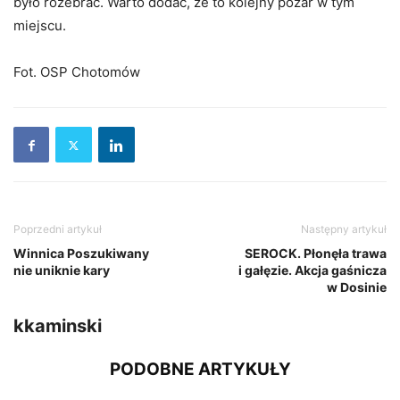
było rozebrać. Warto dodać, ze to kolejny pożar w tym
miejscu.
Fot. OSP Chotomów
Poprzedni artykuł
Następny artykuł
Winnica Poszukiwany
SEROCK. Płonęła trawa
nie uniknie kary
i gałęzie. Akcja gaśnicza
w Dosinie
kkaminski
PODOBNE ARTYKUŁY