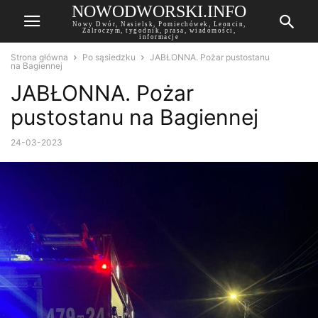
NOWODWORSKI.INFO
Nowy Dwór, Nasielsk, Pomiechówek, Leoncin,
Zalroczym, tygodnik, prasa, wiadomości,
informacje
Strona główna
Po sąsiedzku
JABŁONNA. Pożar pustostanu
na Bagiennej
JABŁONNA. Pożar
pustostanu na Bagiennej
24-03-2023