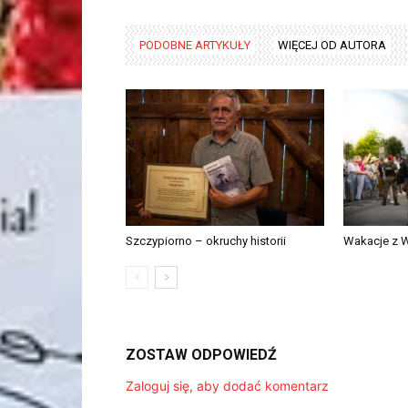
PODOBNE ARTYKUŁY
WIĘCEJ OD AUTORA
Szczypiorno – okruchy historii
Wakacje z 
ZOSTAW ODPOWIEDŹ
Zaloguj się, aby dodać komentarz