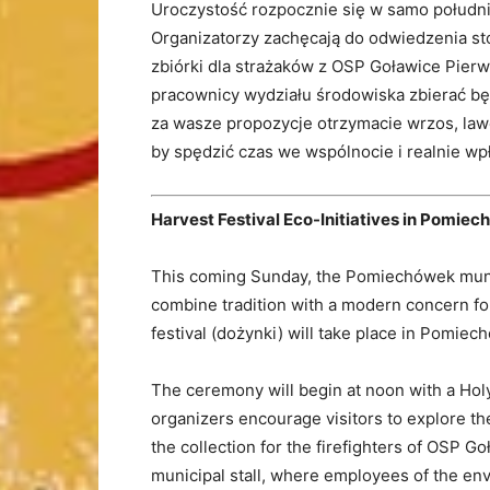
Uroczystość rozpocznie się w samo połud
Organizatorzy zachęcają do odwiedzenia sto
zbiórki dla strażaków z OSP Goławice Pierw
pracownicy wydziału środowiska zbierać bę
za wasze propozycje otrzymacie wrzos, lawe
by spędzić czas we wspólnocie i realnie wpł
Harvest Festival Eco-Initiatives in Pomie
This coming Sunday, the Pomiechówek municip
combine tradition with a modern concern fo
festival (dożynki) will take place in Pomiech
The ceremony will begin at noon with a Hol
organizers encourage visitors to explore the
the collection for the firefighters of OSP Go
municipal stall, where employees of the env