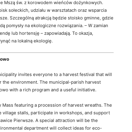
nie Mszą św. z korowodem wieńców dożynkowych.
isk sołeckich, udziału w warsztatach oraz wsparcia
sze. Szczególną atrakcją będzie stoisko gminne, gdzie
dą pomysły na ekologiczne rozwiązania. – W zamian
ndę lub hortensję – zapowiadają. To okazja,
ynąć na lokalną ekologię.
chowo
ality invites everyone to a harvest festival that will
r the environment. The municipal-parish harvest
owo with a rich program and a useful initiative.
y Mass featuring a procession of harvest wreaths. The
 village stalls, participate in workshops, and support
ławice Pierwsze. A special attraction will be the
ironmental department will collect ideas for eco-