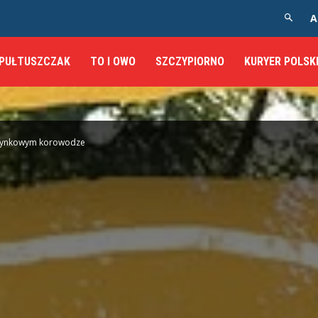
A
PUŁTUSZCZAK
TO I OWO
SZCZYPIORNO
KURYER POLSK
żynkowym korowodze