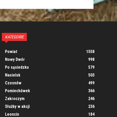
KATEGORIE
Powiat
1558
Nowy Dwór
998
Po sąsiedzku
579
Nasielsk
503
Czosnów
499
Pomiechówek
366
Zakroczym
246
Służby w akcji
236
Leoncin
184