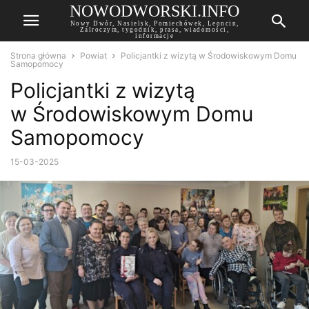
NOWODWORSKI.INFO
Nowy Dwór, Nasielsk, Pomiechówek, Leoncin,
Zalroczym, tygodnik, prasa, wiadomości,
informacje
Strona główna
Powiat
Policjantki z wizytą w Środowiskowym Domu
Samopomocy
Policjantki z wizytą
w Środowiskowym Domu
Samopomocy
15-03-2025