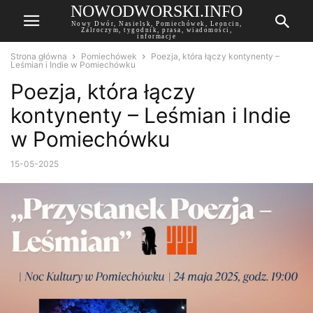
NOWODWORSKI.INFO
Nowy Dwór, Nasielsk, Pomiechówek, Leoncin,
Zalroczym, tygodnik, prasa, wiadomości,
informacje
Strona główna
Pomiechówek
Poezja, która łączy kontynenty –
Leśmian i Indie w Pomiechówku
Poezja, która łączy
kontynenty – Leśmian i Indie
w Pomiechówku
15-05-2025