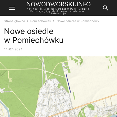
NOWODWORSKI.INFO
Nowy Dwór, Nasielsk, Pomiechówek, Leoncin,
Zalroczym, tygodnik, prasa, wiadomości,
informacje
Strona główna
Pomiechówek
Nowe osiedle w Pomiechówku
Nowe osiedle
w Pomiechówku
14-07-2024