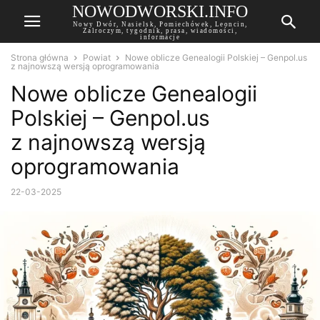
NOWODWORSKI.INFO
Nowy Dwór, Nasielsk, Pomiechówek, Leoncin,
Zalroczym, tygodnik, prasa, wiadomości,
informacje
Strona główna
Powiat
Nowe oblicze Genealogii Polskiej – Genpol.us
z najnowszą wersją oprogramowania
Nowe oblicze Genealogii
Polskiej – Genpol.us
z najnowszą wersją
oprogramowania
22-03-2025