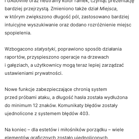
i d’Aboville oraz neutralny kolor ramek, czyniąc prezentację
bardziej przejrzystą. Zmieniono także dział
Miejsca
,
w którym zwiększono długość pól, zastosowano bardziej
intuicyjne wyszukiwanie oraz dodano rozróżnienie miejsc
spopielenia.
Wzbogacono
statystyki
, poprawiono sposób działania
raportów, przyspieszono operacje na drzewach
i gałęziach, a użytkownicy mogą teraz lepiej zarządzać
ustawieniami prywatności.
Nowe funkcje zabezpieczające chronią system
przed próbami ataku, a długość hasła została wydłużona
do minimum 12 znaków. Komunikaty błędów zostały
ujednolicone z systemem błędów 403.
Na koniec – dla estetów i miłośników porządku – wiele
elementów graficznych zostało ujednoliconych,