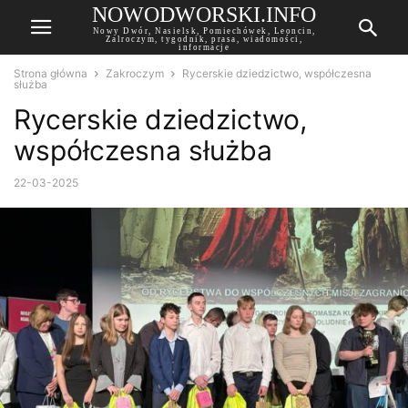
NOWODWORSKI.INFO
Nowy Dwór, Nasielsk, Pomiechówek, Leoncin,
Zalroczym, tygodnik, prasa, wiadomości,
informacje
Strona główna
Zakroczym
Rycerskie dziedzictwo, współczesna
służba
Rycerskie dziedzictwo,
współczesna służba
22-03-2025