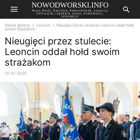
NOWODWORSKI.INFO
Nowy Dwór, Nasielsk, Pomiechówek, Leoncin,
Zalroczym, tygodnik, prasa, wiadomości,
informacje
Strona główna
Leoncin
Nieugięci przez stulecie: Leoncin oddał hołd
swoim strażakom
Nieugięci przez stulecie:
Leoncin oddał hołd swoim
strażakom
10-07-2025