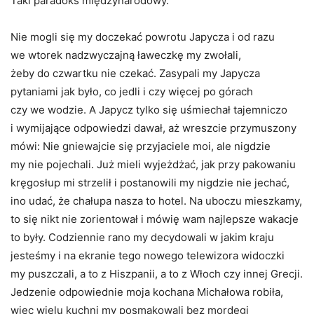
Taki paradoks międzynarodowy.
Nie mogli się my doczekać powrotu Japycza i od razu
we wtorek nadzwyczajną ławeczkę my zwołali,
żeby do czwartku nie czekać. Zasypali my Japycza
pytaniami jak było, co jedli i czy więcej po górach
czy we wodzie. A Japycz tylko się uśmiechał tajemniczo
i wymijające odpowiedzi dawał, aż wreszcie przymuszony
mówi: Nie gniewajcie się przyjaciele moi, ale nigdzie
my nie pojechali. Już mieli wyjeżdżać, jak przy pakowaniu
kręgosłup mi strzelił i postanowili my nigdzie nie jechać,
ino udać, że chałupa nasza to hotel. Na uboczu mieszkamy,
to się nikt nie zorientował i mówię wam najlepsze wakacje
to były. Codziennie rano my decydowali w jakim kraju
jesteśmy i na ekranie tego nowego telewizora widoczki
my puszczali, a to z Hiszpanii, a to z Włoch czy innej Grecji.
Jedzenie odpowiednie moja kochana Michałowa robiła,
więc wielu kuchni my posmakowali bez mordęgi