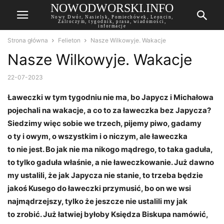
NOWODWORSKI.INFO
Nowy Dwór, Nasielsk, Pomiechówek, Leoncin,
Zalroczym, tygodnik, prasa, wiadomości,
informacje
Strona główna
Felieton
Nasze Wilkowyje. Wakacje
Nasze Wilkowyje. Wakacje
22-07-2023
Ławeczki w tym tygodniu nie ma, bo Japycz i Michałowa
pojechali na wakacje, a co to za ławeczka bez Japycza?
Siedzimy więc sobie we trzech, pijemy piwo, gadamy
o ty i owym, o wszystkim i o niczym, ale ławeczka
to nie jest. Bo jak nie ma nikogo mądrego, to taka gaduła,
to tylko gaduła właśnie, a nie ławeczkowanie. Już dawno
my ustalili, że jak Japycza nie stanie, to trzeba będzie
jakoś Kusego do ławeczki przymusić, bo on we wsi
najmądrzejszy, tylko że jeszcze nie ustalili my jak
to zrobić. Już łatwiej byłoby Księdza Biskupa namówić,