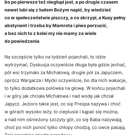
bo po pierwsze też niegłupi jest, a po drugie czasem
nawet lubi się z ludem Bożym napić, by wiedzieć
co w społeczeństwie piszczy, a co skrzypi, a Kusy pełny
abstynent i trzeba by Mamrota i piwo porzucić,
a bez nich to z kolei my nie mamy za wiele
do powiedzenia
Na szczęście tylko na tydzień pojechali, to idzie
wytrzymać. Dyskusja oczywiście długa była gdzie jechać,
pół wsi trzymało za Michałową, drugie pół za Japyczem,
oprócz Wargacza i Myćki oczywiście, bo dla nich wakacje,
to tylko dodatkowa połówka na głowę. W końcu pojechali
i w góry jak chciała Michałowa i nad wodę jak chciał
Japycz. Jezioro takie jest, co się Prespa nazywa i choć
w górach wysoko leży, to cieplusie i kąpać się można,
a nad nim ośnieżony szczyty gór, co się Baba nazywają,
choć po nich ponoć tylko chłopy chodzą, co owce pasają.