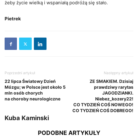
żeby życie wielką i wspaniałą podróżą się stało.
Pietrek
Poprzedni artykuł
Następny artykuł
22 lipca Światowy Dzień
ZE SMAKIEM. Dzisiaj
Mózgu; w Polsce jest około 5
prawdziwy rarytas
mln osób chorych
JAGODZIANKI.
na choroby neurologiczne
Niebez_kozery22!
CO TYDZIEŃ COŚ NOWEGO!
CO TYDZIEŃ COŚ DOBREGO!
Kuba Kaminski
PODOBNE ARTYKUŁY