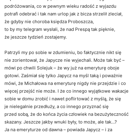
podróżowania, co w pewnym wieku radość z wyjazdu
potrafi odebrać i tak nam urlop jak z bicza strzelił zleciał,
że gdyby nie choroba księdza Proboszcza,
to by my telegram wysłali, że nad Prespą tak pięknie,
że jeszcze tydzień zostajemy.
Patrzyli my po sobie w zdumieniu, bo faktycznie nikt się
nie zorientował, że Japycze nie wyjechali. Może tak być –
mówi po chwili Solejuk – że wy już na emeryturę oboje
gotowi. Zaśmiał się tylko Japycz na myśl taką i poważnie
mówi, że Michałowa na emeryturę nigdy nie przejdzie i co
więcej przejść nie może. I że co innego wyjątkowe wakacje
sobie w domu zrobić i nawet poflirtować z myślą, że się
je nielegalnie przedłuży, a co innego przyznać się
przed sobą, że do końca życia człowiek na bezużyteczność
skazany. Jeszcze jakby wnuki były, to może, ale tak…?
Ja na emeryturze od dawna – powiada Japycz – i za