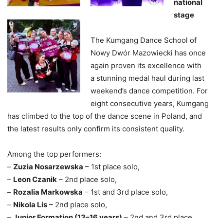
national
stage
The Kumgang Dance School of
Nowy Dwór Mazowiecki has once
again proven its excellence with
a stunning medal haul during last
weekend’s dance competition. For
eight consecutive years, Kumgang
has climbed to the top of the dance scene in Poland, and
the latest results only confirm its consistent quality.
Among the top performers:
–
Zuzia Nosarzewska
– 1st place solo,
–
Leon Czanik
– 2nd place solo,
–
Rozalia Markowska
– 1st and 3rd place solo,
–
Nikola Lis
– 2nd place solo,
–
Junior Formation (13–16 years)
– 2nd and 3rd place