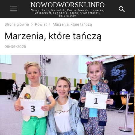
NOWODWORSKI.INFO
Nowy Dwór, Nasielsk, Pomiechówek, Leoncin,
Zalroczym, tygodnik, prasa, wiadomości,
informacje
Strona główna
Powiat
Marzenia, które tańczą
Marzenia, które tańczą
09-06-2025