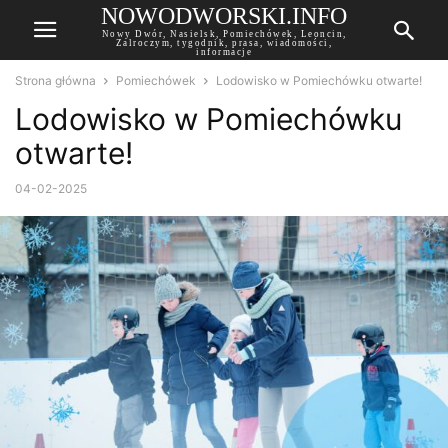
NOWODWORSKI.INFO
Nowy Dwór, Nasielsk, Pomiechówek, Leoncin,
Zalroczym, tygodnik, prasa, wiadomości,
informacje
Strona główna
Pomiechówek
Lodowisko w Pomiechówku otwarte!
Lodowisko w Pomiechówku
otwarte!
04-02-2025