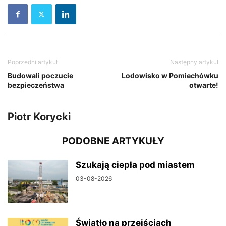
Poprzedni artykuł
Następny artykuł
Budowali poczucie
Lodowisko w Pomiechówku
bezpieczeństwa
otwarte!
Piotr Korycki
PODOBNE ARTYKUŁY
Szukają ciepła pod miastem
03-08-2026
Światło na przejściach