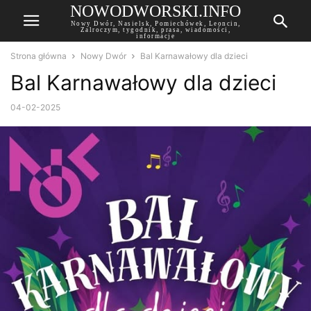
NOWODWORSKI.INFO
Nowy Dwór, Nasielsk, Pomiechówek, Leoncin,
Zalroczym, tygodnik, prasa, wiadomości,
informacje
Strona główna
Nowy Dwór
Bal Karnawałowy dla dzieci
Bal Karnawałowy dla dzieci
04-02-2025