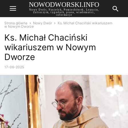
NOWODWORSKI.INFO
Nowy Dwór, Nasielsk, Pomiechówek, Leoncin,
Zalroczym, tygodnik, prasa, wiadomości,
informacje
Strona główna
Nowy Dwór
Ks. Michał Chaciński wikariuszem
w Nowym Dworze
Ks. Michał Chaciński
wikariuszem w Nowym
Dworze
17-06-2025