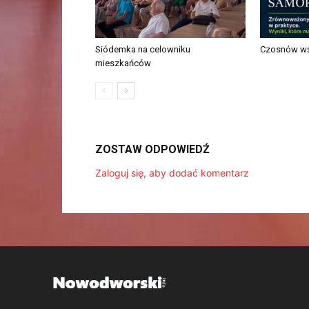
Siódemka na celowniku
Czosnów wś
mieszkańców
ZOSTAW ODPOWIEDŹ
Zaloguj się, aby dodać komentarz