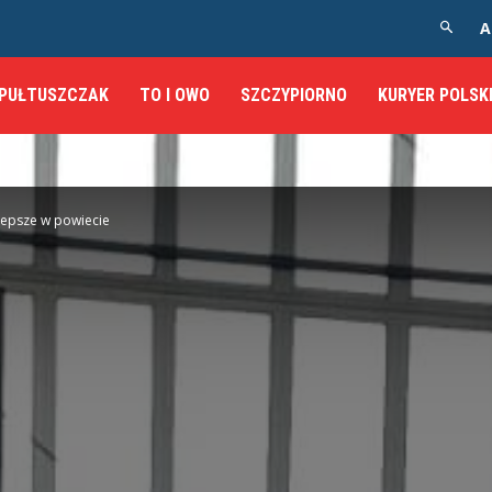
A
PUŁTUSZCZAK
TO I OWO
SZCZYPIORNO
KURYER POLSK
jlepsze w powiecie