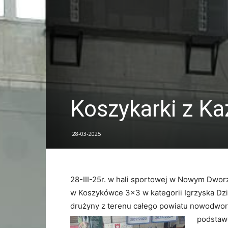
Koszykarki z Ka
28-03-2025
28-III-25r. w hali sportowej w Nowym Dw
w Koszykówce 3×3 w kategorii Igrzyska Dzie
drużyny z terenu całego powiatu nowodwor
podstaw