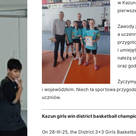
w Kazuni
pierwsze
Zawody p
a uczenn
przygoto
i umieję
należą s
oraz god
Życzymy
i wojewódzkim. Niech ta sportowa przygoda s
uczniów.
Kazun girls win district basketball champi
On 28-III-25, the District 3×3 Girls Basket