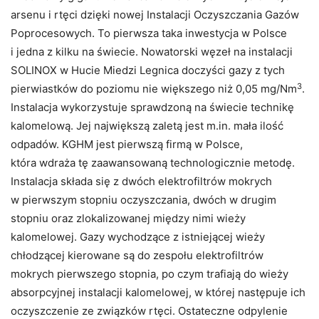
arsenu i rtęci dzięki nowej Instalacji Oczyszczania Gazów
Poprocesowych. To pierwsza taka inwestycja w Polsce
i jedna z kilku na świecie. Nowatorski węzeł na instalacji
SOLINOX w Hucie Miedzi Legnica doczyści gazy z tych
3
pierwiastków do poziomu nie większego niż 0,05 mg/Nm
.
Instalacja wykorzystuje sprawdzoną na świecie technikę
kalomelową. Jej największą zaletą jest m.in. mała ilość
odpadów. KGHM jest pierwszą firmą w Polsce,
która wdraża tę zaawansowaną technologicznie metodę.
Instalacja składa się z dwóch elektrofiltrów mokrych
w pierwszym stopniu oczyszczania, dwóch w drugim
stopniu oraz zlokalizowanej między nimi wieży
kalomelowej. Gazy wychodzące z istniejącej wieży
chłodzącej kierowane są do zespołu elektrofiltrów
mokrych pierwszego stopnia, po czym trafiają do wieży
absorpcyjnej instalacji kalomelowej, w której następuje ich
oczyszczenie ze związków rtęci. Ostateczne odpylenie