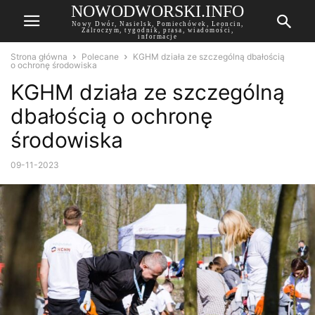
NOWODWORSKI.INFO
Nowy Dwór, Nasielsk, Pomiechówek, Leoncin,
Zalroczym, tygodnik, prasa, wiadomości,
informacje
Strona główna
Polecane
KGHM działa ze szczególną dbałością
o ochronę środowiska
KGHM działa ze szczególną
dbałością o ochronę
środowiska
09-11-2023