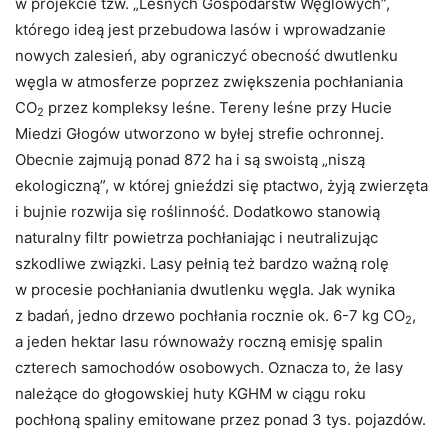
w projekcie tzw. „Leśnych Gospodarstw Węglowych”,
którego ideą jest przebudowa lasów i wprowadzanie
nowych zalesień, aby ograniczyć obecność dwutlenku
węgla w atmosferze poprzez zwiększenia pochłaniania
CO
przez kompleksy leśne. Tereny leśne przy Hucie
2
Miedzi Głogów utworzono w byłej strefie ochronnej.
Obecnie zajmują ponad 872 ha i są swoistą „niszą
ekologiczną”, w której gnieździ się ptactwo, żyją zwierzęta
i bujnie rozwija się roślinność. Dodatkowo stanowią
naturalny filtr powietrza pochłaniając i neutralizując
szkodliwe związki. Lasy pełnią też bardzo ważną rolę
w procesie pochłaniania dwutlenku węgla. Jak wynika
z badań, jedno drzewo pochłania rocznie ok. 6-7 kg CO
,
2
a jeden hektar lasu równoważy roczną emisję spalin
czterech samochodów osobowych. Oznacza to, że lasy
należące do głogowskiej huty KGHM w ciągu roku
pochłoną spaliny emitowane przez ponad 3 tys. pojazdów.