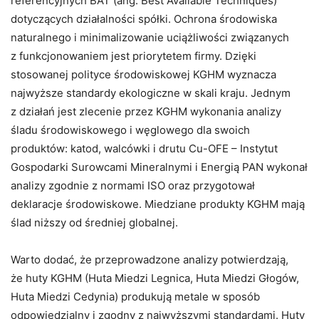
referencyjnych BAT (ang. Best Available Techniques)
dotyczących działalności spółki. Ochrona środowiska
naturalnego i minimalizowanie uciążliwości związanych
z funkcjonowaniem jest priorytetem firmy. Dzięki
stosowanej polityce środowiskowej KGHM wyznacza
najwyższe standardy ekologiczne w skali kraju. Jednym
z działań jest zlecenie przez KGHM wykonania analizy
śladu środowiskowego i węglowego dla swoich
produktów: katod, walcówki i drutu Cu-OFE – Instytut
Gospodarki Surowcami Mineralnymi i Energią PAN wykonał
analizy zgodnie z normami ISO oraz przygotował
deklaracje środowiskowe. Miedziane produkty KGHM mają
ślad niższy od średniej globalnej.
Warto dodać, że przeprowadzone analizy potwierdzają,
że huty KGHM (Huta Miedzi Legnica, Huta Miedzi Głogów,
Huta Miedzi Cedynia) produkują metale w sposób
odpowiedzialny i zgodny z najwyższymi standardami. Huty