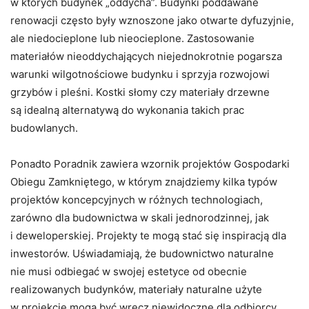
w których budynek „oddycha”. Budynki poddawane
renowacji często były wznoszone jako otwarte dyfuzyjnie,
ale niedocieplone lub nieocieplone. Zastosowanie
materiałów nieoddychających niejednokrotnie pogarsza
warunki wilgotnościowe budynku i sprzyja rozwojowi
grzybów i pleśni. Kostki słomy czy materiały drzewne
są idealną alternatywą do wykonania takich prac
budowlanych.
Ponadto Poradnik zawiera wzornik projektów Gospodarki
Obiegu Zamkniętego, w którym znajdziemy kilka typów
projektów koncepcyjnych w różnych technologiach,
zarówno dla budownictwa w skali jednorodzinnej, jak
i deweloperskiej. Projekty te mogą stać się inspiracją dla
inwestorów. Uświadamiają, że budownictwo naturalne
nie musi odbiegać w swojej estetyce od obecnie
realizowanych budynków, materiały naturalne użyte
w projekcie mogą być wręcz niewidoczne dla odbiorcy,