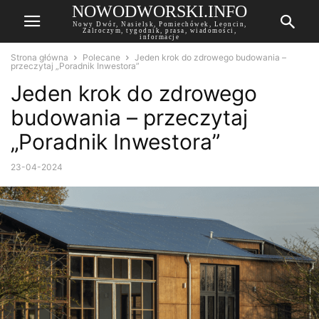
NOWODWORSKI.INFO
Nowy Dwór, Nasielsk, Pomiechówek, Leoncin,
Zalroczym, tygodnik, prasa, wiadomości,
informacje
Strona główna
Polecane
Jeden krok do zdrowego budowania –
przeczytaj „Poradnik Inwestora”
Jeden krok do zdrowego
budowania – przeczytaj
„Poradnik Inwestora”
23-04-2024