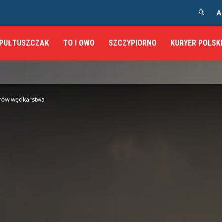
A
PUŁTUSZCZAK
TO I OWO
SZCZYPIORNO
KURYER POLSK
orów wędkarstwa