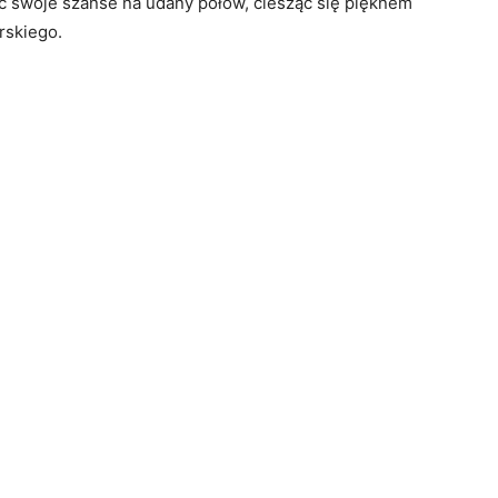
swoje szanse na udany połów, ciesząc się pięknem
rskiego.