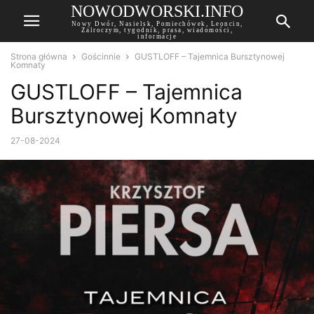
NOWODWORSKI.INFO
Nowy Dwór, Nasielsk, Pomiechówek, Leoncin,
Zalroczym, tygodnik, prasa, wiadomości,
informacje
Strona główna
Gościnnie
GUSTLOFF – Tajemnica Bursztynowej
Komnaty
GUSTLOFF – Tajemnica
Bursztynowej Komnaty
27-08-2024