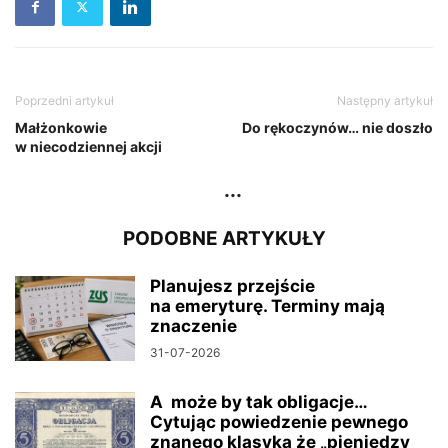
Poprzedni artykuł
Następny artykuł
Małżonkowie
Do rękoczynów… nie doszło
w niecodziennej akcji
...
PODOBNE ARTYKUŁY
Planujesz przejście
na emeryturę. Terminy mają
znaczenie
31-07-2026
A może by tak obligacje…
Cytując powiedzenie pewnego
znanego klasyka że „pieniędzy