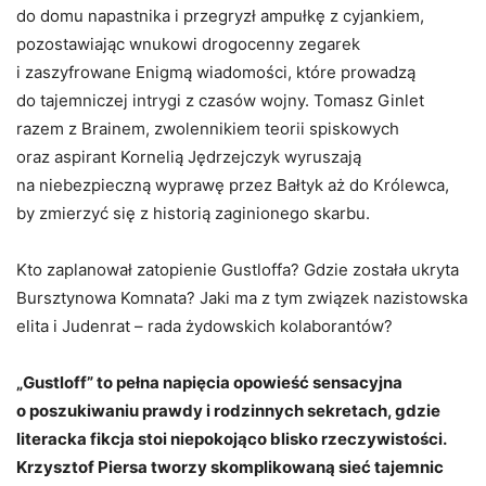
do domu napastnika i przegryzł ampułkę z cyjankiem,
pozostawiając wnukowi drogocenny zegarek
i zaszyfrowane Enigmą wiadomości, które prowadzą
do tajemniczej intrygi z czasów wojny. Tomasz Ginlet
razem z Brainem, zwolennikiem teorii spiskowych
oraz aspirant Kornelią Jędrzejczyk wyruszają
na niebezpieczną wyprawę przez Bałtyk aż do Królewca,
by zmierzyć się z historią zaginionego skarbu.
Kto zaplanował zatopienie Gustloffa? Gdzie została ukryta
Bursztynowa Komnata? Jaki ma z tym związek nazistowska
elita i Judenrat – rada żydowskich kolaborantów?
„Gustloff” to pełna napięcia opowieść sensacyjna
o poszukiwaniu prawdy i rodzinnych sekretach, gdzie
literacka fikcja stoi niepokojąco blisko rzeczywistości.
Krzysztof Piersa tworzy skomplikowaną sieć tajemnic