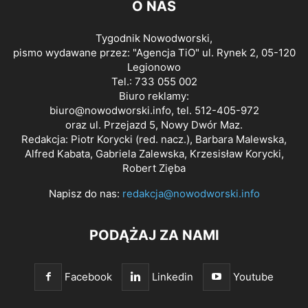
O NAS
Tygodnik Nowodworski,
pismo wydawane przez: "Agencja TiO" ul. Rynek 2, 05-120
Legionowo
Tel.: 733 055 002
Biuro reklamy:
biuro@nowodworski.info
, tel. 512-405-972
oraz ul. Przejazd 5, Nowy Dwór Maz.
Redakcja: Piotr Korycki (red. nacz.), Barbara Malewska,
Alfred Kabata, Gabriela Zalewska, Krzesisław Korycki,
Robert Zięba
Napisz do nas:
redakcja@nowodworski.info
PODĄŻAJ ZA NAMI
Facebook
Linkedin
Youtube