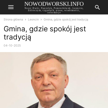
NOWODWORSKI.INFO
Nowy Dwór, Nasielsk, Pomiechówek, Leoncin,
Zalroczym, tygodnik, prasa, wiadomości,
informacje
Strona główna
Leoncin
Gmina, gdzie spokój jest tradycją
Gmina, gdzie spokój jest
tradycją
04-10-2025