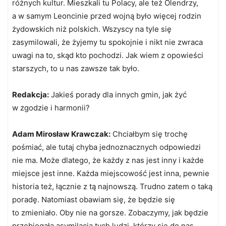
różnych kultur. Mieszkali tu Polacy, ale też Olendrzy,
a w samym Leoncinie przed wojną było więcej rodzin
żydowskich niż polskich. Wszyscy na tyle się
zasymilowali, że żyjemy tu spokojnie i nikt nie zwraca
uwagi na to, skąd kto pochodzi. Jak wiem z opowieści
starszych, to u nas zawsze tak było.
Redakcja:
Jakieś porady dla innych gmin, jak żyć
w zgodzie i harmonii?
Adam Mirosław Krawczak:
Chciałbym się trochę
pośmiać, ale tutaj chyba jednoznacznych odpowiedzi
nie ma. Może dlatego, że każdy z nas jest inny i każde
miejsce jest inne. Każda miejscowość jest inna, pewnie
historia też, łącznie z tą najnowszą. Trudno zatem o taką
poradę. Natomiast obawiam się, że będzie się
to zmieniało. Oby nie na gorsze. Zobaczymy, jak będzie
przebiegała asymilacja tych ludzi, którzy się do nas