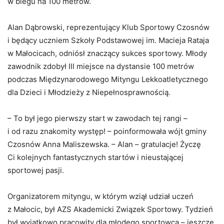
w biegu na 100 metrów.
Alan Dąbrowski, reprezentujący Klub Sportowy Czosnów
i będący uczniem Szkoły Podstawowej im. Macieja Rataja
w Małocicach, odniósł znaczący sukces sportowy. Młody
zawodnik zdobył III miejsce na dystansie 100 metrów
podczas Międzynarodowego Mityngu Lekkoatletycznego
dla Dzieci i Młodzieży z Niepełnosprawnością.
– To był jego pierwszy start w zawodach tej rangi –
i od razu znakomity występ! – poinformowała wójt gminy
Czosnów Anna Maliszewska. – Alan – gratulacje! Życzę
Ci kolejnych fantastycznych startów i nieustającej
sportowej pasji.
Organizatorem mityngu, w którym wziął udział uczeń
z Małocic, był AZS Akademicki Związek Sportowy. Tydzień
był wyjątkowo pracowity dla młodego sportowca – jeszcze