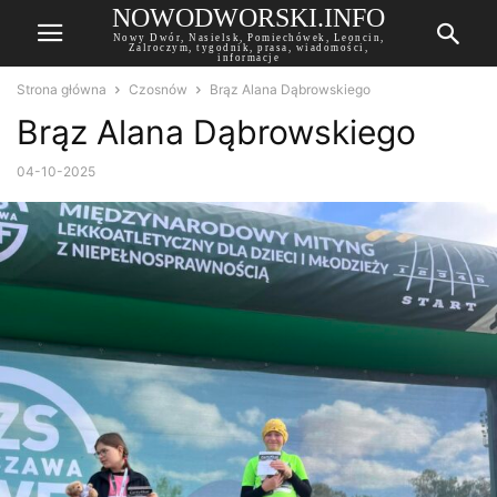
NOWODWORSKI.INFO
Nowy Dwór, Nasielsk, Pomiechówek, Leoncin,
Zalroczym, tygodnik, prasa, wiadomości,
informacje
Strona główna
Czosnów
Brąz Alana Dąbrowskiego
Brąz Alana Dąbrowskiego
04-10-2025