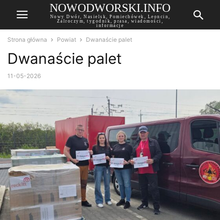
NOWODWORSKI.INFO
Nowy Dwór, Nasielsk, Pomiechówek, Leoncin,
Zalroczym, tygodnik, prasa, wiadomości,
informacje
Strona główna
Powiat
Dwanaście palet
Dwanaście palet
11-05-2026