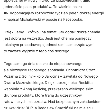
Społecznej w Nowym Dworze Mazowieckim trafiło
jedenaście palet produktów. To właśnie hasło
#NDMpomagajMy rozpoczęło tydzień pełen dobrej energii
– napisał Michałowski w poście na Facebooku.
Dziękujemy – krótko i na temat. Jak dodał: dobra chemia
jest dobra na wszystko. Jeśli jest chemia pomiędzy
lokalnym pracodawcą a jednostkami samorządowymi,
to zawsze wyjdzie z tego coś dobrego.
Tego samego dnia doszło do nieplanowanego,
ale niezwykle radosnego spotkania. Ochotnicza Straż
Pożarna z Goliny – koło Jarocina – zawitała do Nowego
Dworu Mazowieckiego. Dzięki uprzejmości Reckitta,
wspólnie z Anną Kęsicką, przekazano wielkopolskim
druhom produkty, które trafią do uczestników
ratowniczych mistrzostw. Nad bezpiecznym załadunkiem
czuwał dział BHP, a Radosław Studziński na miejscu