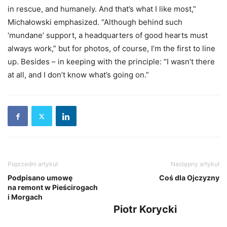
in rescue, and humanely. And that’s what I like most,”
Michałowski emphasized. “Although behind such
‘mundane’ support, a headquarters of good hearts must
always work,” but for photos, of course, I’m the first to line
up. Besides – in keeping with the principle: “I wasn’t there
at all, and I don’t know what’s going on.”
Poprzedni artykuł
Następny artykuł
Podpisano umowę
Coś dla Ojczyzny
na remont w Pieścirogach
i Morgach
Piotr Korycki