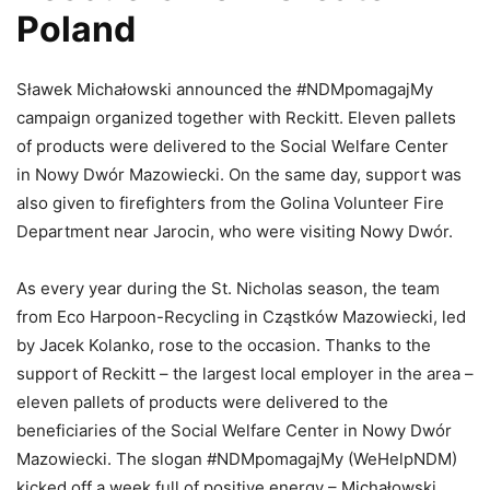
Poland
Sławek Michałowski announced the #NDMpomagajMy
campaign organized together with Reckitt. Eleven pallets
of products were delivered to the Social Welfare Center
in Nowy Dwór Mazowiecki. On the same day, support was
also given to firefighters from the Golina Volunteer Fire
Department near Jarocin, who were visiting Nowy Dwór.
As every year during the St. Nicholas season, the team
from Eco Harpoon-Recycling in Cząstków Mazowiecki, led
by Jacek Kolanko, rose to the occasion. Thanks to the
support of Reckitt – the largest local employer in the area –
eleven pallets of products were delivered to the
beneficiaries of the Social Welfare Center in Nowy Dwór
Mazowiecki. The slogan #NDMpomagajMy (WeHelpNDM)
kicked off a week full of positive energy – Michałowski