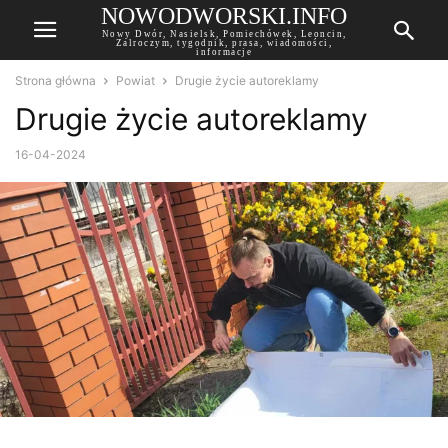
NOWODWORSKI.INFO
Nowy Dwór, Nasielsk, Pomiechówek, Leoncin,
Zalroczym, tygodnik, prasa, wiadomości,
informacje
Strona główna
Powiat
Drugie życie autoreklamy
Drugie życie autoreklamy
16-04-2024