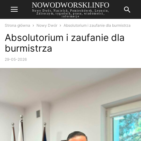
NOWODWORSKI.INFO
Nowy Dwór, Nasielsk, Pomiechówek, Leoncin,
Zalroczym, tygodnik, prasa, wiadomości,
informacje
Strona główna
Nowy Dwór
Absolutorium i zaufanie dla burmistrza
Absolutorium i zaufanie dla
burmistrza
29-05-2026